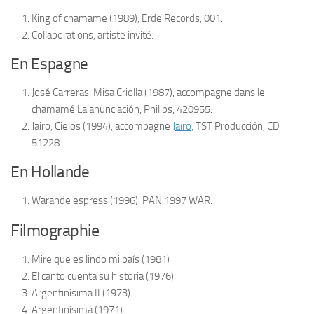
King of chamame
(1989), Erde Records, 001.
Collaborations
, artiste invité.
En Espagne
José Carreras, Misa Criolla
(1987), accompagne dans le
chamamé
La anunciación
, Philips, 420955.
Jairo, Cielos
(1994), accompagne
Jaïro
, TST Producción, CD
51228.
En Hollande
Warande espress
(1996), PAN 1997 WAR.
Filmographie
Mire que es lindo mi país
(1981)
El canto cuenta su historia
(1976)
Argentinísima II
(1973)
Argentinísima
(1971)