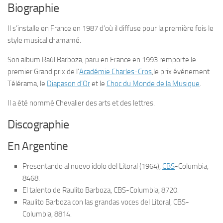
Biographie
Il s’installe en France en 1987 d’où il diffuse pour la première fois le
style musical chamamé.
Son album
Raúl Barboza
, paru en France en 1993 remporte le
premier Grand prix de l’
Académie Charles-Cros
,le prix
événement
Télérama
, le
Diapason d’Or
et le
Choc du Monde de la Musique
.
Il a été nommé Chevalier des arts et des lettres.
Discographie
En Argentine
Presentando al nuevo idolo del Litoral
(1964),
CBS
-Columbia,
8468.
El talento de Raulito Barboza
, CBS-Columbia, 8720.
Raulito Barboza con las grandas voces del Litoral
, CBS-
Columbia, 8814.