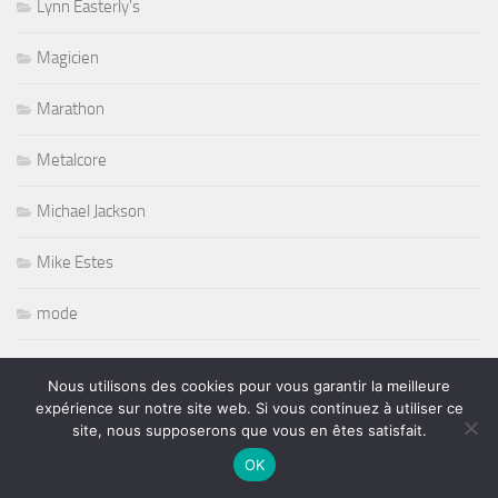
Lynn Easterly's
Magicien
Marathon
Metalcore
Michael Jackson
Mike Estes
mode
Mode defilé
Nous utilisons des cookies pour vous garantir la meilleure
expérience sur notre site web. Si vous continuez à utiliser ce
Modern Drummer
site, nous supposerons que vous en êtes satisfait.
OK
MOTOS