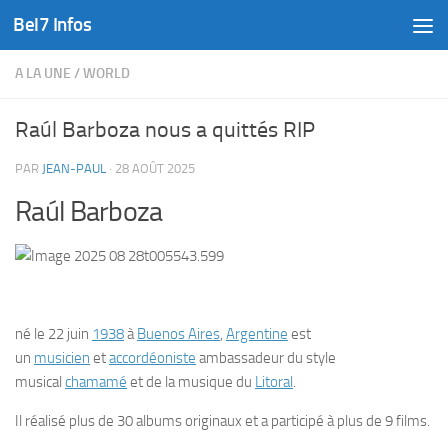
Bel7 Infos
Skip to content
A LA UNE
/
WORLD
Raúl Barboza nous a quittés RIP
PAR
JEAN-PAUL
·
28 AOÛT 2025
Raúl Barboza
né le 22 juin
1938
à
Buenos Aires
,
Argentine
est
un
musicien
et
accordéoniste
ambassadeur du style
musical
chamamé
et de la musique du
Litoral
.
Il réalisé plus de 30 albums originaux et a participé à plus de 9 films.