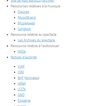
Site de Raúl Barboza
[
archive
]
Ressources relatives à la musique
:
Discogs
MusicBrainz
Muziekweb
Songkick
Ressource relative au spectacle
:
Les Archives du spectacle
Ressource relative à l’audiovisuel
:
IMDb
Notices d’autorité
:
VIAF
ISNI
BnF
(
données
)
IdRef
LCCN
GND
Espagne