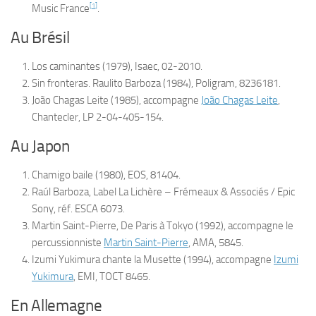
[
1
]
Music France
.
Au Brésil
Los caminantes
(1979), Isaec, 02-2010.
Sin fronteras. Raulito Barboza
(1984), Poligram, 8236181.
João Chagas Leite
(1985), accompagne
João Chagas Leite
,
Chantecler, LP 2-04-405-154.
Au Japon
Chamigo baile
(1980), EOS, 81404.
Raúl Barboza
, Label La Lichère – Frémeaux & Associés / Epic
Sony, réf. ESCA 6073.
Martin Saint-Pierre, De Paris à Tokyo
(1992), accompagne le
percussionniste
Martin Saint-Pierre
, AMA, 5845.
Izumi Yukimura chante la Musette
(1994), accompagne
Izumi
Yukimura
, EMI, TOCT 8465.
En Allemagne