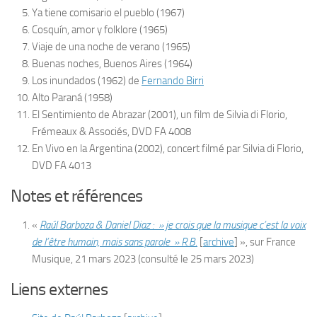
Ya tiene comisario el pueblo
(1967)
Cosquín, amor y folklore
(1965)
Viaje de una noche de verano
(1965)
Buenas noches, Buenos Aires
(1964)
Los inundados
(1962) de
Fernando Birri
Alto Paraná
(1958)
El Sentimiento de Abrazar
(2001), un film de Silvia di Florio,
Frémeaux & Associés, DVD FA 4008
En Vivo en la Argentina
(2002), concert filmé par Silvia di Florio,
DVD FA 4013
Notes et références
«
Raúl Barboza & Daniel Diaz : » je crois que la musique c’est la voix
de l’être humain, mais sans parole » R.B.
[
archive
]
», sur
France
Musique
,
21 mars 2023
(consulté le
25 mars 2023
)
Liens externes