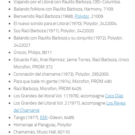
Viajando por el Litoral con Raulito Barboza
, CBS-Columbia.
Bailando folklore con Raulito Barboza
, Harmony, 7109.
Bienvenido Raúl Barboza
(1968),
Polydor
, 21009.
El nuevo sonido para el Litoral
(1970), Polydor, 2422004.
Soy Raúl Barboza
(1971), Polydor, 2422020.
Bailando con Raulito Barboza y su conjunto
(1972), Polydor,
2422027.
Únicos
, Philips, 8011.
Eduardo Falú, Ariel Ramirez, Jaime Torres, Raúl Barboza
, Unico
Microfon, PROM 372.
Coronación del chamame
(1973), Polydor, 2952005.
Para que baile mi gente
(1974), Microfon, PROM 490.
Raúl Barboza
, Microfon, PROM 6405.
Los Grandes del litoral Vol. 1
(1976), accompagne
Coco Díaz
.
Los Grandes del Litoral Vol. 2
(1977), accompagne
Los Reyes
del Chamamé
.
Tango
(1977),
EMI
-Odeon, 6489.
Homenaje al Paraguay
, Polydor.
Chamamés
, Music Hall, 60110.