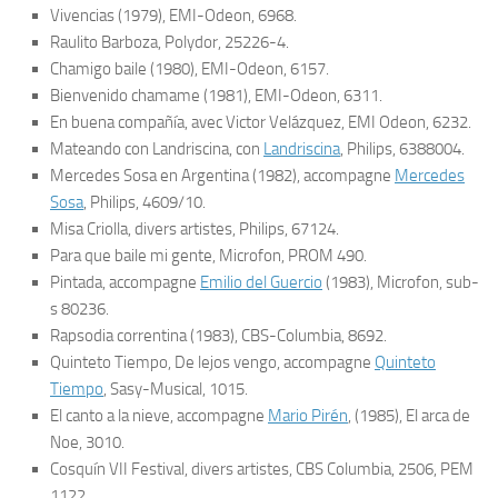
Vivencias
(1979), EMI-Odeon, 6968.
Raulito Barboza
, Polydor, 25226-4.
Chamigo baile
(1980), EMI-Odeon, 6157.
Bienvenido chamame
(1981), EMI-Odeon, 6311.
En buena compañía
, avec Victor Velázquez, EMI Odeon, 6232.
Mateando con Landriscina
, con
Landriscina
, Philips, 6388004.
Mercedes Sosa en Argentina
(1982), accompagne
Mercedes
Sosa
, Philips, 4609/10.
Misa Criolla
, divers artistes, Philips, 67124.
Para que baile mi gente
, Microfon, PROM 490.
Pintada
, accompagne
Emilio del Guercio
(1983), Microfon, sub-
s 80236.
Rapsodia correntina
(1983), CBS-Columbia, 8692.
Quinteto Tiempo, De lejos vengo
, accompagne
Quinteto
Tiempo
, Sasy-Musical, 1015.
El canto a la nieve
, accompagne
Mario Pirén
, (1985), El arca de
Noe, 3010.
Cosquín VII Festival
, divers artistes, CBS Columbia, 2506, PEM
1122.