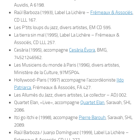
Auvidis, A 6198.
Raúl Barboza
(1993), Label La Lichère –
Frémeaux & Associés
,
CD LLL 167.
Les P’tits loups du jazz
, divers artistes, EM CD 595.
La tierra sin mal
(1995), Label La Lichère – Frémeaux &
Associés, CD LLL 257.
Cesária
(1995), accompagne
Cesária Évora
, BMG,
74521246562.
Les Musiciens du monde à Paris
(1996), divers artistes,
Ministère de la Culture, 97MSP04.
Hollywood-Paris
(1997) accompagne l’accordéoniste
Ildo
Patriarca
, Frémeaux & Associés, FA 427.
Les Allumés du Jazz
, divers artistes, Le collector – ADJ 002.
Quartet Elan, «Live»
, accompagne
Quartet Elan
, Saravah, SHL
2086.
Itci go itchi e
(1998), accompagne
Pierre Barouh
, Saravah, SHL
2089.
Raúl Barboza / Juanjo Domínguez
(1999), Label La Lichère –