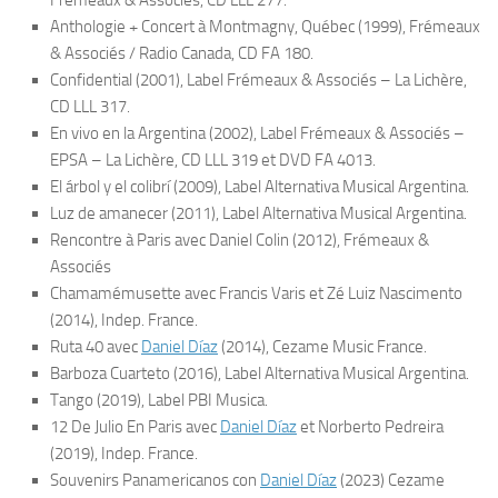
Frémeaux & Associés, CD LLL 277.
Anthologie + Concert à Montmagny, Québec
(1999), Frémeaux
& Associés / Radio Canada, CD FA 180.
Confidential
(2001), Label Frémeaux & Associés – La Lichère,
CD LLL 317.
En vivo en la Argentina
(2002), Label Frémeaux & Associés –
EPSA – La Lichère, CD LLL 319 et DVD FA 4013.
El árbol y el colibrí
(2009), Label Alternativa Musical Argentina.
Luz de amanecer
(2011), Label Alternativa Musical Argentina.
Rencontre à Paris
avec Daniel Colin (2012), Frémeaux &
Associés
Chamamémusette
avec Francis Varis et Zé Luiz Nascimento
(2014), Indep. France.
Ruta 40
avec
Daniel Díaz
(2014), Cezame Music France.
Barboza Cuarteto
(2016), Label Alternativa Musical Argentina.
Tango
(2019), Label PBI Musica.
12 De Julio En Paris
avec
Daniel Díaz
et Norberto Pedreira
(2019), Indep. France.
Souvenirs Panamericanos
con
Daniel Díaz
(2023) Cezame