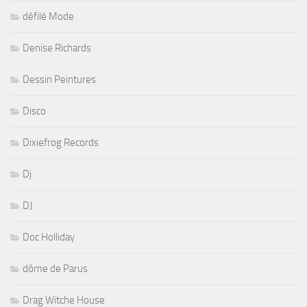
défilé Mode
Denise Richards
Dessin Peintures
Disco
Dixiefrog Records
Dj
DJ
Doc Holliday
dôme de Parus
Drag Witche House