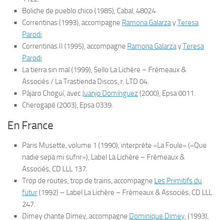
Boliche de pueblo chico
(1985), Cabal, 48024.
Correntinas
(1993), accompagne
Ramona Galarza
y
Teresa
Parodi
.
Correntinas II
(1995), accompagne
Ramona Galarza
y
Teresa
Parodi
.
La tierra sin mal
(1999), Sello La Lichère – Frémeaux &
Associés / La Trastienda Discos, r. LTD 04.
Pájaro Chogüí
, avec
Juanjo Domínguez
(2000), Epsa 0011.
Cherogapé
(2003), Epsa 0339.
En France
Paris Musette, volume 1
(1990), interprète «La Foule» («Que
nadie sepa mi sufrir»), Label La Lichère – Frémeaux &
Associés, CD LLL 137.
Trop de routes, trop de trains
, accompagne
Les Primitifs du
futur
(1992) – Label La Lichère – Frémeaux & Associés, CD LLL
247.
Dimey chante Dimey
, accompagne
Dominique Dimey
, (1993),