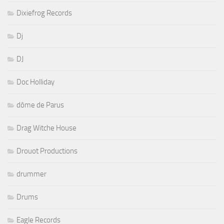
Dixiefrog Records
Dj
DJ
Doc Holliday
dôme de Parus
Drag Witche House
Drouot Productions
drummer
Drums
Eagle Records