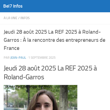
Bel7 Infos
Skip to content
A LA UNE
/
INFOS
Jeudi 28 août 2025 La REF 2025 à Roland-
Garros : À la rencontre des entrepreneurs de
France
PAR
JEAN-PAUL
·
1 SEPTEMBRE 2025
Jeudi 28 août 2025 La REF 2025 à
Roland-Garros