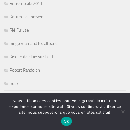
Rétromobile 2011
Return To Forever
Rié Furuse
Ringo Starr and his all band
Risque de pluie sur la F1
Robert Randolph
Rock
Rock Acoustic Folk
Nous utilisons des cookies pour vous garantir la meilleure
expérience sur notre site web. Si vous continuez à utiliser ce
Rock Blues
site, nous supposerons que vous en êtes satisfait.
OK
Rock Guitare