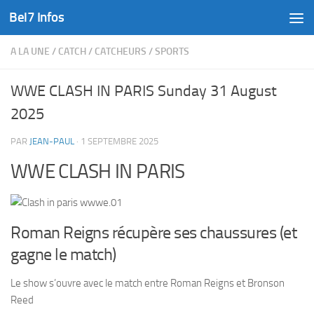
Bel7 Infos
Skip to content
A LA UNE
/
CATCH
/
CATCHEURS
/
SPORTS
WWE CLASH IN PARIS Sunday 31 August
2025
PAR
JEAN-PAUL
·
1 SEPTEMBRE 2025
WWE CLASH IN PARIS
Roman Reigns récupère ses chaussures (et
gagne le match)
Le show s’ouvre avec le match entre Roman Reigns et Bronson
Reed