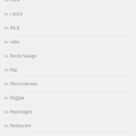
Punk
r and b
R& B
radio
Randy Savage
Rap
Récompenses
Reggae
Reportages
Restaurant