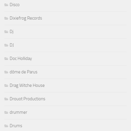
Disco
Dixiefrog Records
Dj
DJ
Doc Holliday
dôme de Parus
Drag Witche House
Drouot Productions
drummer
Drums