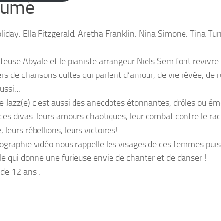
sumé
oliday, Ella Fitzgerald, Aretha Franklin, Nina Simone, Tina Tu
teuse Abyale et le pianiste arrangeur Niels Sem font revivre
ers de chansons cultes qui parlent d’amour, de vie rêvée, de 
aussi…
Jazz(e) c’est aussi des anecdotes étonnantes, drôles ou ém
 ces divas: leurs amours chaotiques, leur combat contre le rac
 leurs rébellions, leurs victoires!
ographie vidéo nous rappelle les visages de ces femmes pui
le qui donne une furieuse envie de chanter et de danser !
 de 12 ans .