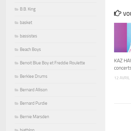
B.B. King
VOU
basket
bassistes
Beach Boys
KAZ HA
Benoit Blue Boy et Freddie Roulette
concert
Berklee Drums
12 AVRIL
Bernard Allison
Bernard Purdie
Bernie Marsden
biathlon