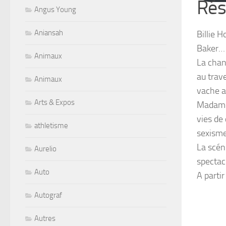
Ré
Angus Young
Aniansah
Billie H
Baker…
Animaux
La chan
au trav
Animaux
vache 
Arts & Expos
Madame 
vies de
athletisme
sexisme,
La scén
Aurelio
spectac
Auto
A partir
Autograf
Autres