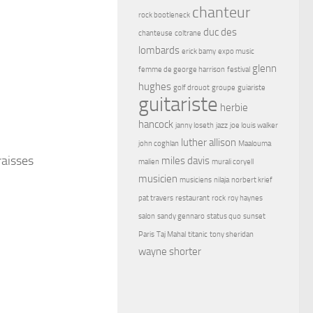
chanteur
rock bootleneck
duc des
chanteuse
coltrane
lombards
erick bamy
expo music
glenn
femme de george harrison
festival
hughes
golf drouot
groupe
guiariste
guitariste
herbie
hancock
janny loseth
jazz
joe louis walker
luther allison
john coghlan
Maalouma
raisses
miles davis
malien
murali coryell
musicien
musiciens
nilaja
norbert krief
pat travers
restaurant
rock
roy haynes
salon
sandy gennaro
status quo
sunset
Paris
Taj Mahal
titanic
tony sheridan
wayne shorter