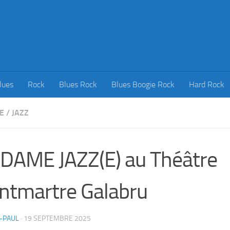
lues
Rock
Blues Rock
Blues Boogie Rock
Hard Rock
E
/
JAZZ
AME JAZZ(E) au Théâtre
tmartre Galabru
-PAUL
·
19 SEPTEMBRE 2025