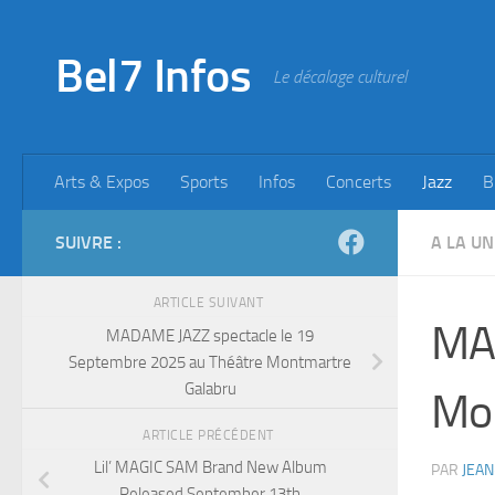
Skip to content
Bel7 Infos
Le décalage culturel
Arts & Expos
Sports
Infos
Concerts
Jazz
B
SUIVRE :
A LA UN
ARTICLE SUIVANT
MAD
MADAME JAZZ spectacle le 19
Septembre 2025 au Théâtre Montmartre
Galabru
Mon
ARTICLE PRÉCÉDENT
Lil’ MAGIC SAM Brand New Album
PAR
JEAN
Released September 13th