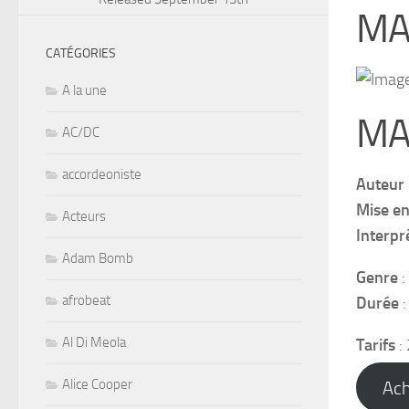
MA
CATÉGORIES
A la une
MA
AC/DC
accordeoniste
Auteur
Mise en
Acteurs
Interpr
Adam Bomb
Genre
:
afrobeat
Durée
Al Di Meola
Tarifs
:
Ach
Alice Cooper