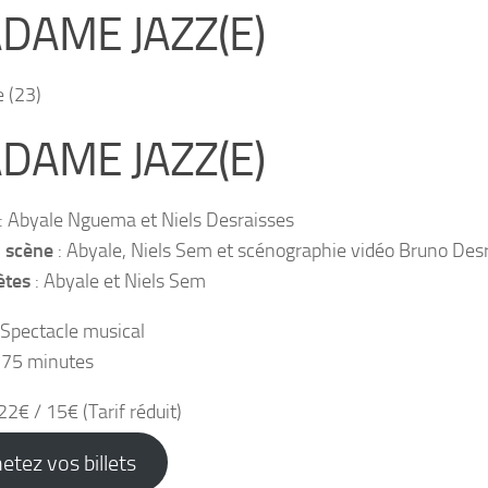
DAME JAZZ(E)
DAME JAZZ(E)
: Abyale Nguema et Niels Desraisses
 scène
: Abyale, Niels Sem et scénographie vidéo Bruno Des
ètes
: Abyale et Niels Sem
 Spectacle musical
: 75 minutes
 22€ / 15€ (Tarif réduit)
etez vos billets