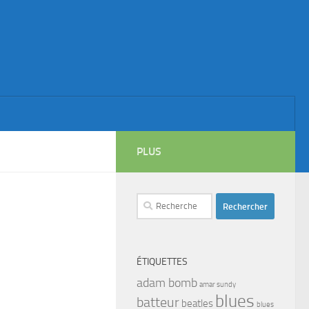
PLUS
Rechercher :
ÉTIQUETTES
adam bomb
amar sundy
blues
batteur
beatles
blues