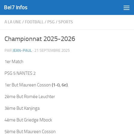
Bel7 Infos
Skip to content
A LA UNE
/
FOOTBALL
/
PSG
/
SPORTS
Championnat 2025-2026
PAR
JEAN-PAUL
·
21 SEPTEMBRE 2025
1er Match
PSG 5 NANTES 2
1er But Maureen Cosson
(1-0, 6e)
.
2ème But Romée Leuchter
3ème But Kanjinga
4ème But Griedge Mbock
5ème But Maureen Cosson