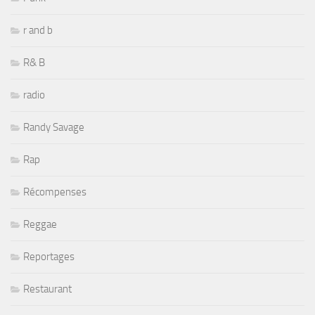
r and b
R& B
radio
Randy Savage
Rap
Récompenses
Reggae
Reportages
Restaurant