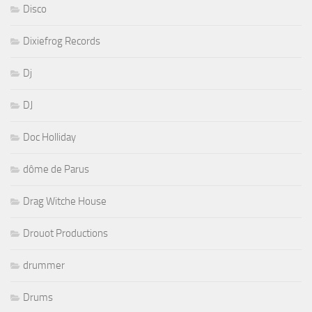
Disco
Dixiefrog Records
Dj
DJ
Doc Holliday
dôme de Parus
Drag Witche House
Drouot Productions
drummer
Drums