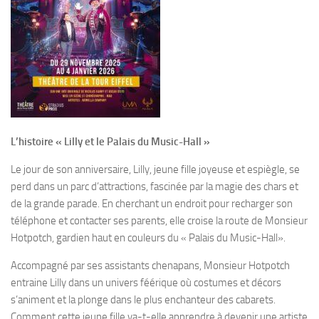
L’histoire « Lilly et le Palais du Music-Hall »
Le jour de son anniversaire, Lilly, jeune fille joyeuse et espiègle, se
perd dans un parc d’attractions, fascinée par la magie des chars et
de la grande parade. En cherchant un endroit pour recharger son
téléphone et contacter ses parents, elle croise la route de Monsieur
Hotpotch, gardien haut en couleurs du « Palais du Music-Hall».
Accompagné par ses assistants chenapans, Monsieur Hotpotch
entraine Lilly dans un univers féérique où costumes et décors
s’animent et la plonge dans le plus enchanteur des cabarets.
Comment cette jeune fille va-t-elle apprendre à devenir une artiste