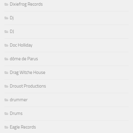
Dixiefrog Records
Dj
DJ
Doc Holliday
dôme de Parus
Drag Witche House
Drouot Productions
drummer
Drums
Eagle Records