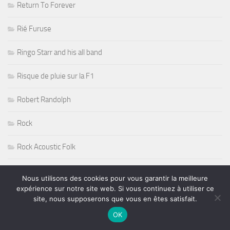
Return To Forever
Rié Furuse
Ringo Starr and his all band
Risque de pluie sur la F1
Robert Randolph
Rock
Rock Acoustic Folk
Rock Blues
Nous utilisons des cookies pour vous garantir la meilleure
expérience sur notre site web. Si vous continuez à utiliser ce
Rock Guitare
site, nous supposerons que vous en êtes satisfait.
OK
Rock n' Roll