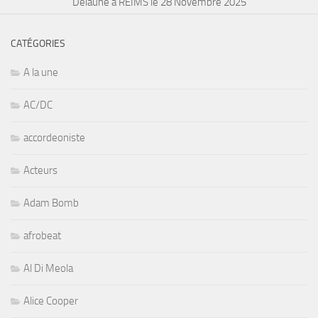
Delaune à REIMS le 28 Novembre 2025
CATÉGORIES
A la une
AC/DC
accordeoniste
Acteurs
Adam Bomb
afrobeat
Al Di Meola
Alice Cooper