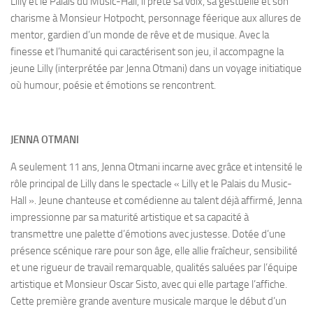
Lilly et le Palais du Music-Hall, il prête sa voix, sa gestuelle et son
charisme à Monsieur Hotpocht, personnage féerique aux allures de
mentor, gardien d’un monde de rêve et de musique. Avec la
finesse et l’humanité qui caractérisent son jeu, il accompagne la
jeune Lilly (interprétée par Jenna Otmani) dans un voyage initiatique
où humour, poésie et émotions se rencontrent.
JENNA OTMANI
A seulement 11 ans, Jenna Otmani incarne avec grâce et intensité le
rôle principal de Lilly dans le spectacle « Lilly et le Palais du Music-
Hall ». Jeune chanteuse et comédienne au talent déjà affirmé, Jenna
impressionne par sa maturité artistique et sa capacité à
transmettre une palette d’émotions avec justesse. Dotée d’une
présence scénique rare pour son âge, elle allie fraîcheur, sensibilité
et une rigueur de travail remarquable, qualités saluées par l’équipe
artistique et Monsieur Oscar Sisto, avec qui elle partage l’affiche.
Cette première grande aventure musicale marque le début d’un