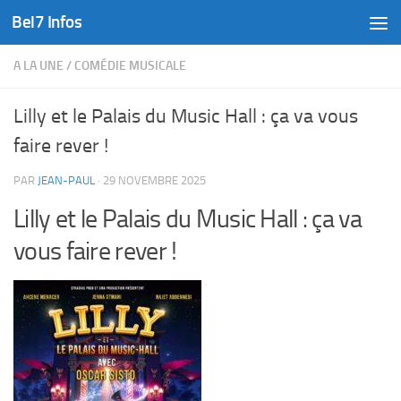
Bel7 Infos
Skip to content
A LA UNE
/
COMÉDIE MUSICALE
Lilly et le Palais du Music Hall : ça va vous
faire rever !
PAR
JEAN-PAUL
·
29 NOVEMBRE 2025
Lilly et le Palais du Music Hall : ça va
vous faire rever !