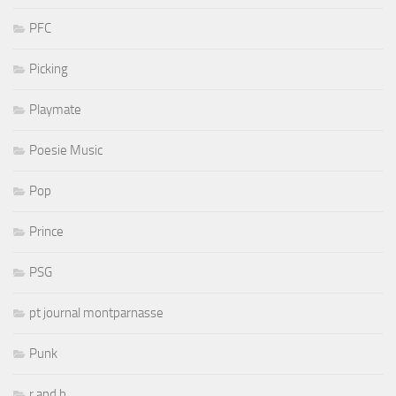
PFC
Picking
Playmate
Poesie Music
Pop
Prince
PSG
pt journal montparnasse
Punk
r and b