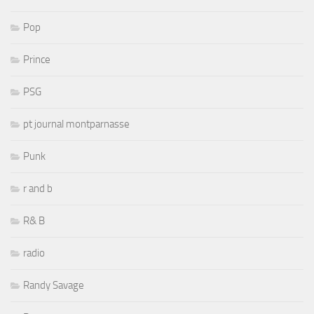
Pop
Prince
PSG
pt journal montparnasse
Punk
r and b
R& B
radio
Randy Savage