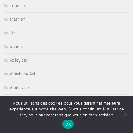
Tourisme
triathlon
ufc
Variété
volley ball
Whisbone Ash
Whitesnake
Widespread Panic
Nous utilisons des cookies pour vous garantir la meilleure
expérience sur notre site web. Si vous continuez à utiliser ce
World
site, nous supposerons que vous en êtes satisfait.
OK
Wursel