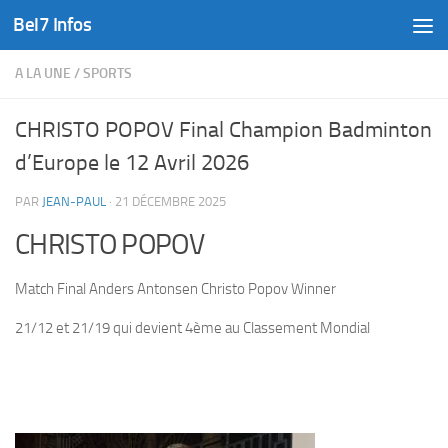
Bel7 Infos
Skip to content
A LA UNE
/
SPORTS
CHRISTO POPOV Final Champion Badminton
d’Europe le 12 Avril 2026
PAR
JEAN-PAUL
·
21 DÉCEMBRE 2025
CHRISTO POPOV
Match Final Anders Antonsen Christo Popov Winner
21/12 et 21/19 qui devient 4ème au Classement Mondial