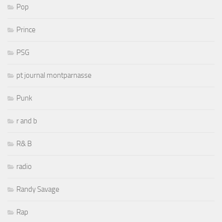
Pop
Prince
PSG
pt journal montparnasse
Punk
r and b
R& B
radio
Randy Savage
Rap