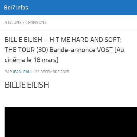
Bel7 Infos
Skip to content
A LA UNE
/
CHANSONS
BILLIE EILISH – HIT ME HARD AND SOFT:
THE TOUR (3D) Bande-annonce VOST [Au
cinéma le 18 mars]
PAR
JEAN-PAUL
·
22 DÉCEMBRE 2025
BILLIE EILISH