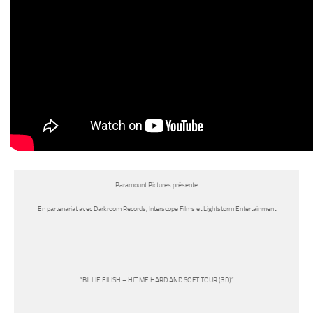
Paramount Pictures présente
En partenariat avec Darkroom Records, Interscope Films et Lightstorm Entertainment
“
BILLIE EILISH – HIT ME HARD AND SOFT TOUR (3D)
”