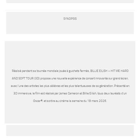
SYNOPSIS
Réalisé pendant sa tournée mondiale jouée à guichets fermés, BILLIE EILISH – HIT ME HARD
AND SOFT TOUR (3D) propose une nouvelle expérience de concert innovante sur grand écran,
avec l’une des artistes les plus célèbres et les plus talentueuses de sa génération. Présenté en
3D immersive, le film est réalisé par James Cameron et Billie Eilish, tous deux lauréats d’un
Oscar®, et sortira au cinéma la semaine du 18 mars 2026.