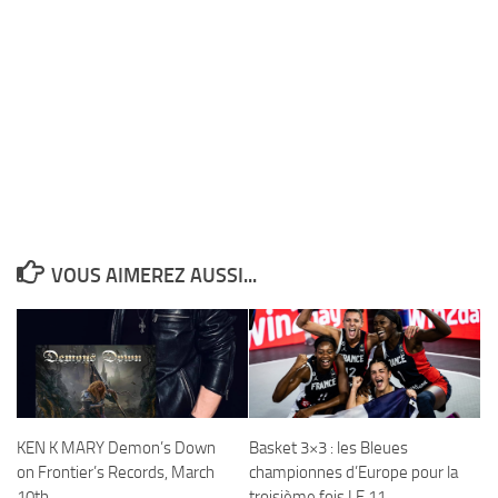
VOUS AIMEREZ AUSSI...
KEN K MARY Demon’s Down
Basket 3×3 : les Bleues
on Frontier’s Records, March
championnes d’Europe pour la
10th
troisième fois LE 11