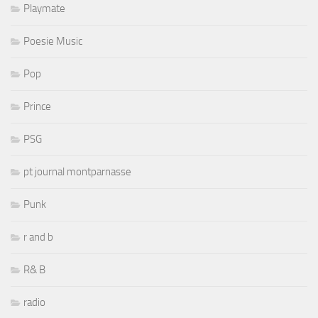
Playmate
Poesie Music
Pop
Prince
PSG
pt journal montparnasse
Punk
r and b
R& B
radio