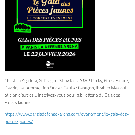
Christina Aguilera, G-Dragon, Stray Kids, A$AP Rocky, Gims, Future,
Davido, La Femme, Bob Sinclar, Gautier Capuçon, Ibrahim Maalouf
et bien d’autres… Inscrivez-vous pour la billetterie du Gala des
Pièces Jaunes
https://www.parisladefense-
arena.com/evenement/le-gala-
des-
pieces-jaunes/