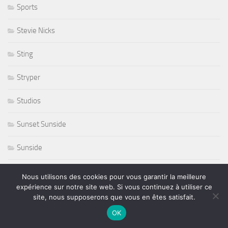
Sports
Stevie Nicks
Sting
Stryper
Studios
Sunset Sunside
Sunside
Susan Tedeschi
Nous utilisons des cookies pour vous garantir la meilleure
expérience sur notre site web. Si vous continuez à utiliser ce
Ted Curson
site, nous supposerons que vous en êtes satisfait.
OK
télevision