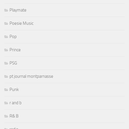
Playmate
Poesie Music
Pop
Prince
PSG
pt journal montparnasse
Punk
r and b
R& B