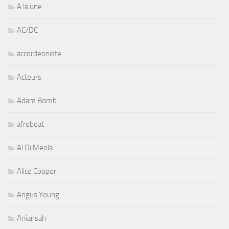
A la une
AC/DC
accordeoniste
Acteurs
Adam Bomb
afrobeat
Al Di Meola
Alice Cooper
Angus Young
Aniansah