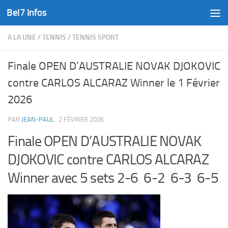
Bel7 Infos
Skip to content
A LA UNE
/
TENNIS
/
TENNIS SPORT
Finale OPEN D’AUSTRALIE NOVAK DJOKOVIC
contre CARLOS ALCARAZ Winner le 1 Février
2026
PAR
JEAN-PAUL
·
2 FÉVRIER 2026
Finale OPEN D’AUSTRALIE NOVAK
DJOKOVIC contre CARLOS ALCARAZ
Winner avec 5 sets 2-6 6-2 6-3 6-5