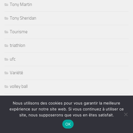
Tony Martin
Tony Sheridan
Tourisme
triathlon
ufc
Variété
volley ball
Whisbone Ash
Nous utilisons des cookies pour vous garantir la meilleure
expérience sur notre site web. Si vous continuez à utiliser ce
Whitesnake
site, nous supposerons que vous en êtes satisfait.
OK
Widespread Panic