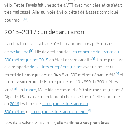
vélo. Petite, j’avais fait une sortie à VTT avec mon père et ça s’était
très mal passé. Aller au lycée à vélo, c’était déjà assez compliqué
[
6
]
pour moi »
.
2015-2017 : un départ canon
L’acclimatation au cyclisme n’est pas immédiate après dix ans
[
3
]
de
basket-ball
. Elle devient pourtant
championne de France du
[
3
]
500 mètres juniors 2015
en étant encore cadette
. Un an plus tard,
elle remporte
deux titres européens juniors
avec un nouveau
[
7
]
record de France juniors en 34 s 8 au 500 mètres départ arrêté
et
un nouveau record de France juniors en 10 s 999 du 200 mètres
[
8
]
lancé
. En
France
, Mathilde ne concourt déjà plus chez les juniors à
l’âge de 16 ans mais directement chez les Elites où elle remporte
en
2016
les titres de
championne de France du
[
9
]
500 mètres
et
championne de France du keirin
.
Lors de la saison 2016-2017, elle participe à ses premières