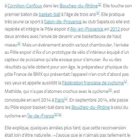
[
2
]
à
Cornillon-Confoux
dans les
Bouches-du-Rhône
. Elle touche son
[
3
]
premier ballon de
basket-ball
à l’âge de trois ans
. Elle pratique
très jeune ce sport à
Salon-de-Provence
au club Sapela où elle est
repérée et intègre le Pôle espoir d’
Aix-en-Provence
en
2012
pour
deux années avec l’envie de devenir une basketteuse de haut
[
3
]
niveau
. Mais un événement anodin va tout chambouler, l’arrivée
au Pôle espoir d’Aix d’un prototype de vélo d’intérieur équipé d’un
capteur de puissance qu’elle essaye pour s’amuser. Au vu des
résultats qu’elle obtient pour son âge, le préparateur physique du
pôle France de BMX qui présentait l’appareil n’en croit d’abord pas
[
4
]
ses yeux et appelle aussitôt la
Fédération française de cyclisme
.
[
3
]
Mathilde, qui n’a pas d’atomes crochus avec le cyclisme
, est
[
4
]
convoquée en
avril 2014
à
Paris
. En
septembre 2014
, elle passe
du Pôle espoir basket-ball dans les
Bouches-du-Rhône
à celui du
[
3
]
,
[
5
]
cyclisme en
Île-de-France
.
Elle explique, quelques années plus tard, que cette reconversion
était loin d’être naturelle : «J’avoue que je n’aimais pas tellement le