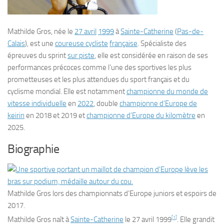
Mathilde Gros
, née le
27 avril
1999
à
Sainte-Catherine
(
Pas-de-
Calais
), est une
coureuse cycliste
française
. Spécialiste des
épreuves du sprint
sur piste
, elle est considérée en raison de ses
performances précoces comme l’une des sportives les plus
prometteuses et les plus attendues du sport français et du
cyclisme mondial. Elle est notamment
championne du monde de
vitesse individuelle
en
2022
, double
championne d’Europe de
keirin
en 2018 et 2019 et
championne d’Europe du kilomètre
en
2025.
Biographie
Mathilde Gros lors des championnats d’Europe juniors et espoirs de
2017.
[
1
]
Mathilde Gros naît à
Sainte-Catherine
le
27 avril 1999
. Elle grandit