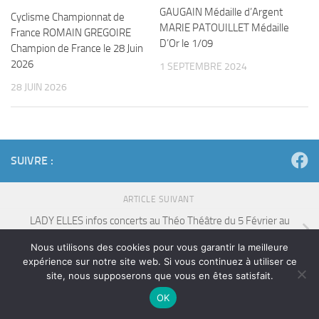
GAUGAIN Médaille d’Argent
Cyclisme Championnat de
MARIE PATOUILLET Médaille
France ROMAIN GREGOIRE
D’Or le 1/09
Champion de France le 28 Juin
2026
1 SEPTEMBRE 2024
28 JUIN 2026
SUIVRE :
ARTICLE SUIVANT
LADY ELLES infos concerts au Théo Théâtre du 5 Février au
23 Avril tous les Jeudis à 19h30
Nous utilisons des cookies pour vous garantir la meilleure
expérience sur notre site web. Si vous continuez à utiliser ce
ARTICLE PRÉCÉDENT
site, nous supposerons que vous en êtes satisfait.
Run&Fest, le 1er marathon-festival de France (23-24 mai
OK
2026)