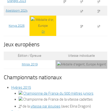
Granges 2023
e
e
e
6
4
4
Apeldoorn 2024
e
e
4
5
Konya 2026
e
e
9
4
Or
Jeux européens
Édition / Épreuve
Vitesse individuelle
Minsk 2019
Argent
Championnats nationaux
Hyères 2015
Championne de France du 500 mètres juniors
Championne de France de la vitesse cadettes
e
2
de la
vitesse par équipes
(avec Elina Dragoni)