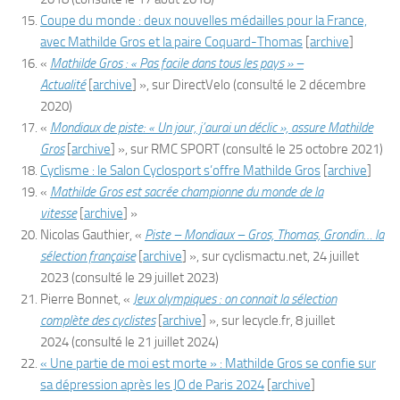
Coupe du monde : deux nouvelles médailles pour la France,
avec Mathilde Gros et la paire Coquard-Thomas
[
archive
]
«
Mathilde Gros : « Pas facile dans tous les pays » –
Actualité
[
archive
]
», sur
DirectVelo
(consulté le
2 décembre
2020
)
«
Mondiaux de piste: « Un jour, j’aurai un déclic », assure Mathilde
Gros
[
archive
]
», sur
RMC SPORT
(consulté le
25 octobre 2021
)
Cyclisme : le Salon Cyclosport s’offre Mathilde Gros
[
archive
]
«
Mathilde Gros est sacrée championne du monde de la
vitesse
[
archive
]
»
Nicolas Gauthier, «
Piste – Mondiaux – Gros, Thomas, Grondin… la
sélection française
[
archive
]
», sur
cyclismactu.net
,
24 juillet
2023
(consulté le
29 juillet 2023
)
Pierre Bonnet, «
Jeux olympiques : on connait la sélection
complète des cyclistes
[
archive
]
», sur
lecycle.fr
,
8 juillet
2024
(consulté le
21 juillet 2024
)
« Une partie de moi est morte » : Mathilde Gros se confie sur
sa dépression après les JO de Paris 2024
[
archive
]