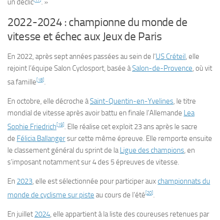
un déclic
. »
2022-2024 : championne du monde de
vitesse et échec aux Jeux de Paris
En 2022, après sept années passées au sein de l’
US Créteil
, elle
rejoint l’équipe Salon Cyclosport, basée à
Salon-de-Provence
, où vit
[
18
]
sa famille
.
En octobre, elle décroche à
Saint-Quentin-en-Yvelines
, le titre
mondial de vitesse après avoir battu en finale l’Allemande
Lea
[
19
]
Sophie Friedrich
. Elle réalise cet exploit 23 ans après le sacre
de
Félicia Ballanger
sur cette même épreuve. Elle remporte ensuite
le classement général du sprint de la
Ligue des champions
, en
s’imposant notamment sur 4 des 5 épreuves de vitesse.
En
2023
, elle est sélectionnée pour participer aux
championnats du
[
20
]
monde de cyclisme sur piste
au cours de l’été
.
En juillet
2024
, elle appartient à la liste des coureuses retenues par