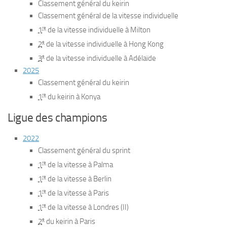
Classement général du keirin
Classement général de la vitesse individuelle
re
1
de la vitesse individuelle à Milton
e
2
de la vitesse individuelle à Hong Kong
e
3
de la vitesse individuelle à Adélaïde
2025
Classement général du keirin
re
1
du keirin à Konya
Ligue des champions
2022
Classement général du sprint
re
1
de la vitesse à Palma
re
1
de la vitesse à Berlin
re
1
de la vitesse à Paris
re
1
de la vitesse à Londres (II)
e
2
du keirin à Paris