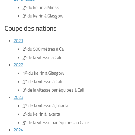
e
2
du keirin à Minsk
e
3
du keirin à Glasgow
Coupe des nations
2021
e
2
du 500 mètres à Cali
e
2
de la vitesse à Cali
2022
re
1
du keirin à Glasgow
re
1
de la vitesse à Cali
e
3
de la vitesse par équipes à Cali
2023
re
1
de la vitesse à Jakarta
e
2
du keirin à Jakarta
e
3
de la vitesse par équipes au Caire
2024