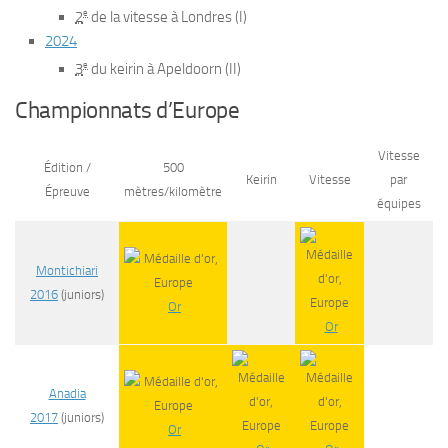
e
2
de la vitesse à Londres (I)
2024
e
3
du keirin à Apeldoorn (II)
Championnats d’Europe
Vitesse
Édition /
500
Keirin
Vitesse
par
Épreuve
mètres/kilomètre
équipes
Montichiari
2016
(juniors)
Or
Or
Anadia
2017
(juniors)
Or