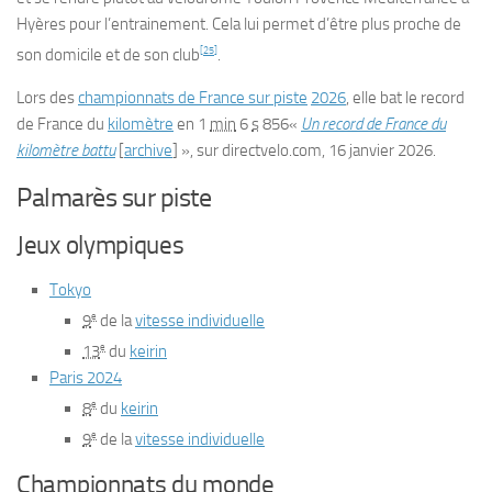
Hyères pour l’entrainement. Cela lui permet d’être plus proche de
[
25
]
son domicile et de son club
.
Lors des
championnats de France sur piste
2026
, elle bat le record
de France du
kilomètre
en
1
min
6
s
856
«
Un record de France du
kilomètre battu
[
archive
]
», sur
directvelo.com
,
16 janvier 2026
.
Palmarès sur piste
Jeux olympiques
Tokyo
e
9
de la
vitesse individuelle
e
13
du
keirin
Paris 2024
e
8
du
keirin
e
9
de la
vitesse individuelle
Championnats du monde