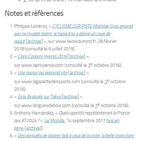
Notes et références
Philippe Leclercq, «
CYCLISME SUR PISTE Mathilde Gros ignorait
son incroyable talent, le hasard lui a donné un coup de
pouce
[
archive
]
», sur
www.lavoixdunord.fr
,
28 février
2018
(consulté le
6 juillet 2019
)
«
Clara Copponi Hyeres 2016
[
archive
]
»,
er
sur
www.laprovence.com
(consulté le
1
octobre 2016
)
.
«
Une novice qui apprend vite
[
archive
]
»,
er
sur
www.lagazettedessports.com
(consulté le
1
octobre
2016
)
.
«
Gros Braquée sur Tokyo
[
archive
]
»,
er
sur
www.languesdebois.com
(consulté le
1
octobre 2016
)
.
Anthony Hernandez, «
Quels sportifs représenteront la France
aux JO 2024 ?
»,
Le Monde
,‎
14 septembre 2017
(
lire en
ligne
[
archive
]
)
«
Des parquets de basket-ball à ceux de la piste, la belle trajectoire