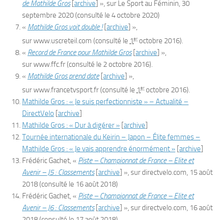
de Mathilde Gros
[
archive
]
», sur
Le Sport au Féminin
,
30
septembre 2020
(consulté le
4 octobre 2020
)
«
Mathilde Gros voit double !
[
archive
]
»,
er
sur
www.uscreteil.com
(consulté le
1
octobre 2016
)
.
«
Record de France pour Mathilde Gros
[
archive
]
»,
sur
www.ffc.fr
(consulté le
2 octobre 2016
)
.
«
Mathilde Gros prend date
[
archive
]
»,
er
sur
www.francetvsport.fr
(consulté le
1
octobre 2016
)
.
Mathilde Gros : « Je suis perfectionniste » – Actualité –
DirectVelo
[
archive
]
Mathilde Gros : « Dur à digérer »
[
archive
]
Tournée internationale du Keirin – Japon – Élite femmes –
Mathilde Gros : « Je vais apprendre énormément »
[
archive
]
Frédéric Gachet, «
Piste – Championnat de France – Elite et
Avenir – J5 : Classements
[
archive
]
», sur
directvelo.com
,
15 août
2018
(consulté le
16 août 2018
)
Frédéric Gachet, «
Piste – Championnat de France – Elite et
Avenir – J6 : Classements
[
archive
]
», sur
directvelo.com
,
16 août
2018
(consulté le
17 août 2018
)