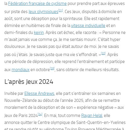
la
Fédération française de cyclisme
pour prendre part aux épreuves
[
21
]
sur piste des
Jeux olympiques
. Ces Jeux, disputés à domicile en
août, sont une déception pour la sprinteuse. Elle est rapidement
éliminée en huitièmes de finale de la
vitesse individuelle
et en
demi-finales du
keirin
. Après cet échec, elle raconte : « Personne ne
m’avait jamais vue comme ça. Je me sentais mourir. C’était hyper
douloureux. Je ne savais pas qui était autour de moi. Je ne savais
[
22
]
pas où j’étais. Je savais juste que ma vie s’effondrait. »
. Après
une période de dépression, elle reprend l’entraînement et participe
[
23
]
aux
mondiaux
en octobre
, sans obtenir de meilleurs résultats.
L’après Jeux 2024
Invitée par
Ellesse Andrews
, elle part s’entraîner six semaines en
Nouvelle-Zélande au début de l’année 2025, afin de se remettre
moralement de la déception et de son « expérience négative » aux
[
24
]
Jeux de Paris 2024
. En mai, tout comme
Rayan Helal
, elle
annonce quitter le Centre olympique de Saint-Quentin-en-Yvelines
et se rendre plutôt au vélodrome Toulon Provence Méditerranée à