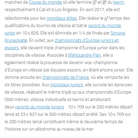
e
e
manches de
Coupe du monde
où elle termine
5
et
8
du
keirin
,
respectivement à Cali et à Los Angeles. En
avril 2017
, elle est
e
sélectionnée pour les
mondiaux élites
. Elle réalise le
4
temps des
qualifications du tournoi de vitesse et bat le
record du monde
junior
en 10 s 826. Elle est éliminée en 1/4 de finale par
Simona
Krupeckaitė
. En juillet, aux
championnats d’Europe juniors et
espoirs
, elle devient triple championne d’Europe junior dans les
disciplines de vitesse. Associée à
Mélissandre Pain
, elle a
également réalisé la prouesse de devenir vice-championne
d’Europe en vitesse par équipes espoirs, en étant encore junior. Elle
domine ensuite les
championnats de France
, où elle remporte les
six titres possibles. Aux
mondiaux juniors
, elle survole les épreuves
de vitesse, réalisant le même triplé qu’aux championnats d’Europe
(500 mètres, vitesse individuelle et keirin) et améliorant
deux
records du monde juniors
: 10 s 709 sur le 200 mètres départ
lancé et 33 s 937 sur le 500 mètres départ arrêté. Ses 10 s 709 sur
le 200 mètres lancé constituent même le deuxième temps de
l’histoire sur un vélodrome au niveau de la mer.