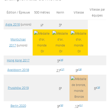
Vitesse par
Édition / Épreuve
500 mètres
Keirin
Vitesse
équipes
Aigle 2016
(juniors)
e
e
4
5
Montichiari
2017
(juniors)
Or
Or
Or
Hong Kong 2017
e
[
26
]
5
Apeldoorn 2018
e
[
27
]
e
[
28
]
21
9
Pruszków 2019
e
e
[
29
]
6
6
Bronze
Berlin 2020
e
[
30
]
e
[
31
]
9
12