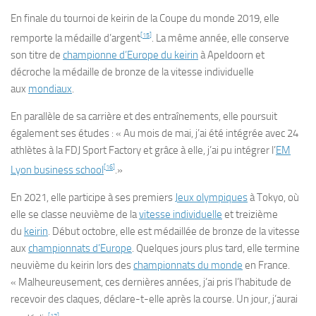
En finale du tournoi de keirin de la Coupe du monde 2019, elle
[
15
]
remporte la médaille d’argent
. La même année, elle conserve
son titre de
championne d’Europe du keirin
à Apeldoorn et
décroche la médaille de bronze de la vitesse individuelle
aux
mondiaux
.
En parallèle de sa carrière et des entraînements, elle poursuit
également ses études : « Au mois de mai, j’ai été intégrée avec 24
athlètes à la FDJ Sport Factory et grâce à elle, j’ai pu intégrer l’
EM
[
16
]
Lyon business school
.»
En 2021, elle participe à ses premiers
Jeux olympiques
à Tokyo, où
elle se classe neuvième de la
vitesse individuelle
et treizième
du
keirin
. Début octobre, elle est médaillée de bronze de la vitesse
aux
championnats d’Europe
. Quelques jours plus tard, elle termine
neuvième du keirin lors des
championnats du monde
en France.
« Malheureusement, ces dernières années, j’ai pris l’habitude de
recevoir des claques, déclare-t-elle après la course. Un jour, j’aurai
[
17
]