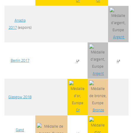
Or
Or
Anadia
2017
(espoirs)
Argent
Berlin 2017
e
e
4
4
Argent
Glasgow 2018
Or
Bronze
Gand
e