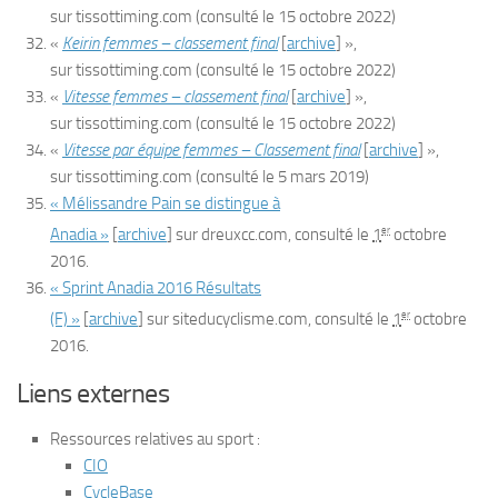
sur
tissottiming.com
(consulté le
15 octobre 2022
)
«
Keirin femmes – classement final
[
archive
]
»,
sur
tissottiming.com
(consulté le
15 octobre 2022
)
«
Vitesse femmes – classement final
[
archive
]
»,
sur
tissottiming.com
(consulté le
15 octobre 2022
)
«
Vitesse par équipe femmes – Classement final
[
archive
]
»,
sur
tissottiming.com
(consulté le
5 mars 2019
)
« Mélissandre Pain se distingue à
er
Anadia »
[
archive
]
sur
dreuxcc.com
, consulté le
1
octobre
2016.
« Sprint Anadia 2016 Résultats
er
(F) »
[
archive
]
sur
siteducyclisme.com
, consulté le
1
octobre
2016.
Liens externes
Ressources relatives au sport
:
CIO
CycleBase