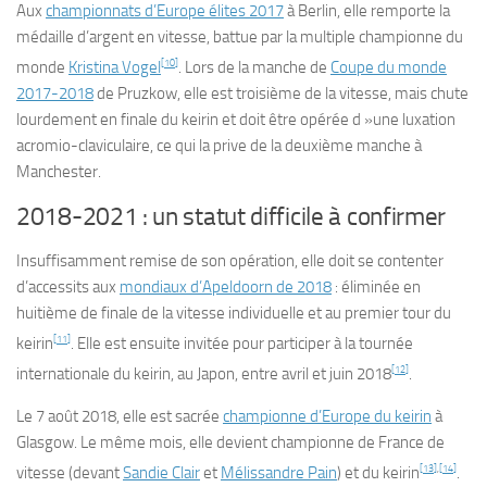
Aux
championnats d’Europe élites 2017
à Berlin, elle remporte la
médaille d’argent en vitesse, battue par la multiple championne du
[
10
]
monde
Kristina Vogel
. Lors de la manche de
Coupe du monde
2017-2018
de Pruzkow, elle est troisième de la vitesse, mais chute
lourdement en finale du keirin et doit être opérée d »une luxation
acromio-claviculaire, ce qui la prive de la deuxième manche à
Manchester.
2018-2021 : un statut difficile à confirmer
Insuffisamment remise de son opération, elle doit se contenter
d’accessits aux
mondiaux d’Apeldoorn de 2018
: éliminée en
huitième de finale de la vitesse individuelle et au premier tour du
[
11
]
keirin
. Elle est ensuite invitée pour participer à la tournée
[
12
]
internationale du keirin, au Japon, entre avril et
juin 2018
.
Le
7 août 2018
, elle est sacrée
championne d’Europe du keirin
à
Glasgow. Le même mois, elle devient championne de France de
[
13
]
,
[
14
]
vitesse (devant
Sandie Clair
et
Mélissandre Pain
) et du keirin
.