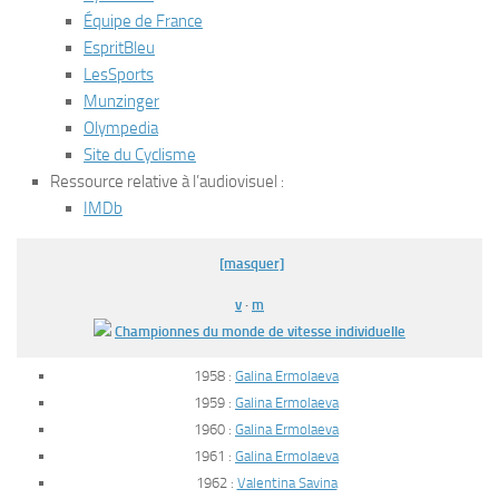
Équipe de France
EspritBleu
LesSports
Munzinger
Olympedia
Site du Cyclisme
Ressource relative à l’audiovisuel
:
IMDb
[masquer]
v
·
m
Championnes du monde de vitesse individuelle
1958 :
Galina Ermolaeva
1959 :
Galina Ermolaeva
1960 :
Galina Ermolaeva
1961 :
Galina Ermolaeva
1962 :
Valentina Savina