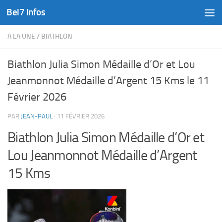
Bel7 Infos
Skip to content
A LA UNE
/
BIATHLON
Biathlon Julia Simon Médaille d’Or et Lou
Jeanmonnot Médaille d’Argent 15 Kms le 11
Février 2026
PAR
JEAN-PAUL
·
11 FÉVRIER 2026
Biathlon Julia Simon Médaille d’Or et
Lou Jeanmonnot Médaille d’Argent
15 Kms