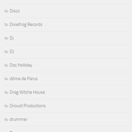
Disco
Dixiefrog Records
Dj
DJ
Doc Holliday
dôme de Parus
Drag Witche House
Drouot Productions
drummer