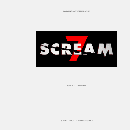
BONJOUR SIDNEY, JE T’AI MANQUÉ ?
AU CINÉMA LE 25 FÉVRIER
SCREAM 7 DÉVOILE SA BANDE ORIGINALE