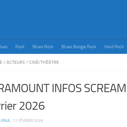
lues
Rock
Blues Rock
Blues Boogie Rock
Hard Rock
E
/
ACTEURS
/
CINÉ/THÉÂTRE
RAMOUNT INFOS SCREAM 7
rier 2026
-PAUL
·
11 FÉVRIER 2026