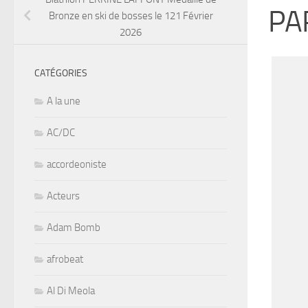
PA
Bronze en ski de bosses le 121 Février
2026
CATÉGORIES
A la une
AC/DC
accordeoniste
Acteurs
Adam Bomb
afrobeat
Al Di Meola