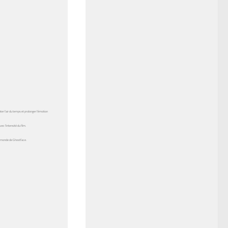
r l’air du temps et prolonger l’émotion
c l’intensité du film.
e monde de Ghostface.