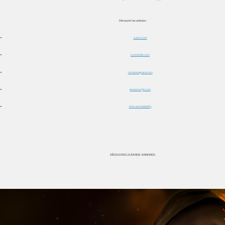
Découvrir les artistes :
sueco.com
iceninekills.com
mckennagrace.com
jessiemurph.com
linktr.ee/stellalefty
DÉCOUVREZ LA BANDE-ANNONCE :