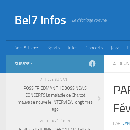
Skip to content
Bel7 Infos
Le décalage culturel
Arts & Expos
Sports
Infos
Concerts
Jazz
B
SUIVRE :
A LA UN
ARTICLE SUIVANT
PA
ROSS FRIEDMAN THE BOSS NEWS
CONCERTS La maladie de Charcot
mauvaise nouvelle INTERVIEW longtimes
Fév
ago
ARTICLE PRÉCÉDENT
PAR
JEAN
Biathlon PERRINE LAFFONT Médaille de