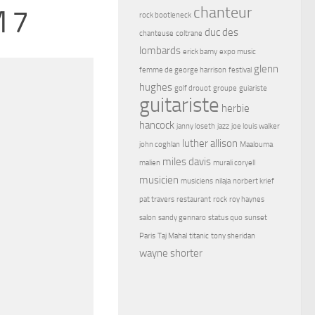
chanteur
 7
rock bootleneck
duc des
chanteuse
coltrane
lombards
erick bamy
expo music
glenn
femme de george harrison
festival
hughes
golf drouot
groupe
guiariste
guitariste
herbie
hancock
janny loseth
jazz
joe louis walker
luther allison
john coghlan
Maalouma
miles davis
malien
murali coryell
musicien
musiciens
nilaja
norbert krief
pat travers
restaurant
rock
roy haynes
salon
sandy gennaro
status quo
sunset
Paris
Taj Mahal
titanic
tony sheridan
wayne shorter