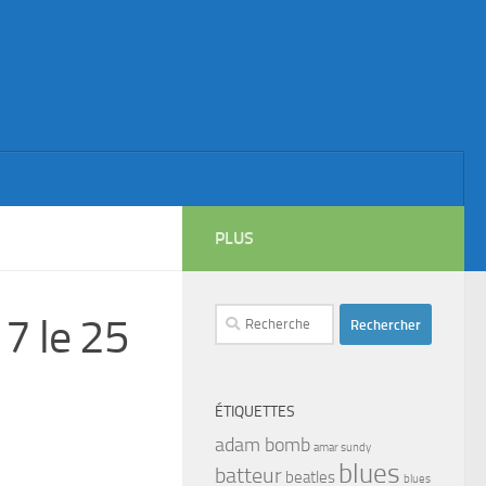
PLUS
Rechercher :
 le 25
ÉTIQUETTES
adam bomb
amar sundy
blues
batteur
beatles
blues