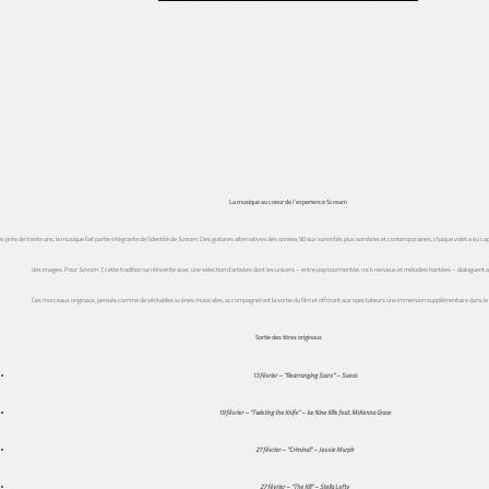
La musique au coeur de l’experience Scream
s près de trente ans, la musique fait partie intégrante de l’identité de
Scream
. Des guitares alternatives des années 90 aux sonorités plus sombres et contemporaines, chaque volet a su capte
des images. Pour
Scream 7
, cette tradition se réinvente avec une sélection d’artistes dont les univers – entre pop tourmentée, rock nerveux et mélodies hantées – dialoguent ave
Ces morceaux originaux, pensés comme de véritables scènes musicales, accompagneront la sortie du film et offriront aux spectateurs une immersion supplémentaire dans l
Sortie des titres originaux
13 février – “Rearranging Scars” – Sueco
19 février – “Twisting the Knife” – Ice Nine Kills feat. McKenna Grace
27 février – “Criminal” – Jessie Murph
27 février – “The Kill” – Stella Lefty