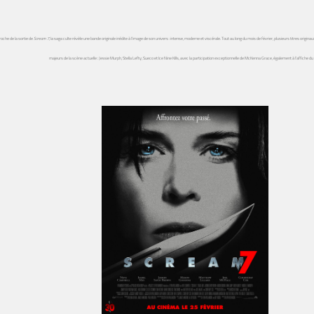
roche de la sortie de
Scream 7
, la saga culte révèle une bande originale inédite à l’image de son univers : intense, moderne et viscérale. Tout au long du mois de février, plusieurs titres origina
majeurs de la scène actuelle : Jessie Murph, Stella Lefty, Sueco et Ice Nine Kills, avec la participation exceptionnelle de McKenna Grace, également à l’affiche du 