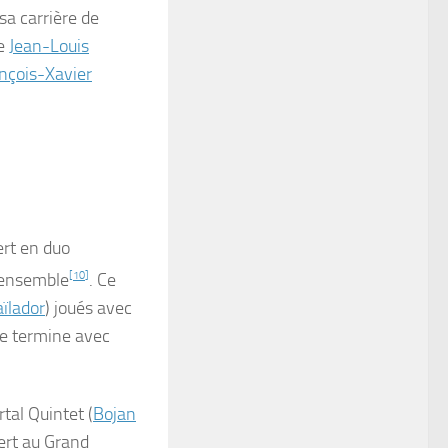
sa carrière de
e
Jean-Louis
nçois-Xavier
ert en duo
t ensemble
[
10
]
. Ce
ïlador
) joués avec
se termine avec
tal Quintet (
Bojan
ert au Grand