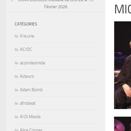
MI
Février 2026
CATÉGORIES
A la une
AC/DC
accordeoniste
Acteurs
Adam Bomb
afrobeat
Al Di Meola
Alice Cooper