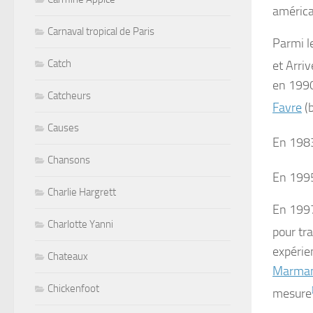
américai
Carnaval tropical de Paris
Parmi l
Catch
et
Arriv
en 1990
Catcheurs
Favre
(b
Causes
En 1983
Chansons
En 1995
Charlie Hargrett
En 1997
Charlotte Yanni
pour tr
expéri
Chateaux
Marma
Chickenfoot
mesure