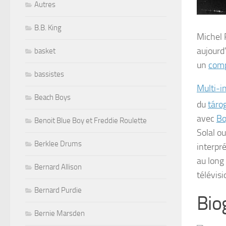
Autres
B.B. King
Michel 
aujourd
basket
un
comp
bassistes
Multi-i
Beach Boys
du
táro
avec
Bo
Benoit Blue Boy et Freddie Roulette
Solal o
Berklee Drums
interpr
au long
Bernard Allison
télévisi
Bernard Purdie
Bio
Bernie Marsden