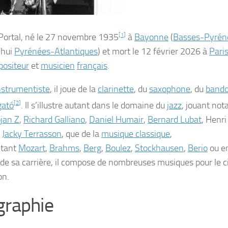
Portal
, né le
27 novembre 1935
[
1
]
à
Bayonne
(
Basses-Pyrén
’hui
Pyrénées-Atlantiques
) et mort le
12 février 2026
à
Pari
ositeur
et
musicien
français
.
nstrumentiste
, il joue de la
clarinette
, du
saxophone
, du
band
gató
[
2
]
. Il s’illustre autant dans le domaine du
jazz
, jouant no
jan Z
,
Richard Galliano
,
Daniel Humair
,
Bernard Lubat
, Henri
u
Jacky Terrasson
, que de la
musique classique
,
étant
Mozart
,
Brahms
,
Berg
,
Boulez
,
Stockhausen
,
Berio
ou e
 de sa carrière, il compose de nombreuses musiques pour le 
on.
graphie