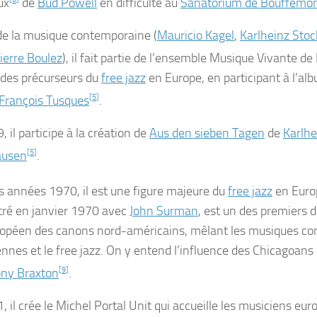
ux
de
Bud Powell
en difficulté au
Sanatorium de Bouffémo
de la musique contemporaine (
Mauricio Kagel
,
Karlheinz Sto
ierre Boulez
), il fait partie de l’ensemble Musique Vivante 
n des précurseurs du
free jazz
en Europe, en participant à l’a
François Tusques
[
5
]
.
 il participe à la création de
Aus den sieben Tagen
de
Karlhe
ausen
[
5
]
.
s années 1970, il est une figure majeure du
free jazz
en Euro
tré en
janvier 1970
avec
John Surman
, est un des premiers d
ropéen des canons nord-américains, mêlant les musiques c
nnes et le free jazz. On y entend l’influence des Chicagoans d
ny Braxton
[
9
]
.
 il crée le Michel Portal Unit qui accueille les musiciens eur