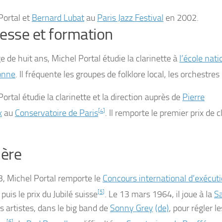
Portal et
Bernard Lubat
au
Paris Jazz Festival
en 2002.
esse et formation
e de huit ans, Michel Portal étudie la clarinette à
l’école nat
onne
. Il fréquente les groupes de folklore local, les orchestr
ortal étudie la clarinette et la direction auprès de
Pierre
x
au
Conservatoire de Paris
[
4
]
. Il remporte le premier prix de c
ière
, Michel Portal remporte le
Concours international d’exécut
puis le prix du Jubilé suisse
[
5
]
. Le
13 mars 1964
, il joue à la
S
s artistes, dans le big band de
Sonny Grey
(de)
, pour régler le
[
6
]