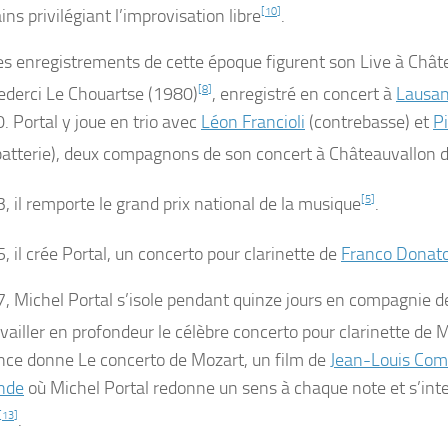
ns privilégiant l’improvisation libre
[
10
]
.
es enregistrements de cette époque figurent son
Live à Chât
ederci Le Chouartse
(1980)
[
8
]
, enregistré en concert à
Lausa
. Portal y joue en trio avec
Léon Francioli
(contrebasse) et
Pi
atterie), deux compagnons de son concert à Châteauvallon 
, il remporte le grand prix national de la musique
[
5
]
.
, il crée
Portal
, un concerto pour clarinette de
Franco Donat
, Michel Portal s’isole pendant quinze jours en compagnie d
availler en profondeur le célèbre concerto pour clarinette de 
ence donne
Le concerto de Mozart,
un film de
Jean-Louis Como
nde
où Michel Portal redonne un sens à chaque note et s’int
[
13
]
.