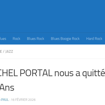
lues
Rock
Blues Rock
Blues Boogie Rock
Hard Rock
E
/
JAZZ
HEL PORTAL nous a quitté
 Ans
-PAUL
·
16 FÉVRIER 2026