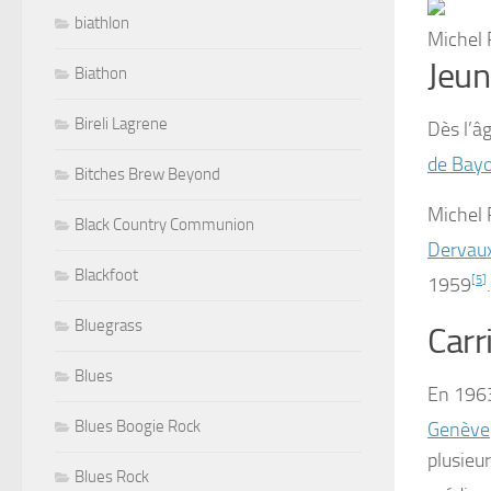
biathlon
Michel 
Jeun
Biathon
Bireli Lagrene
Dès l’âg
de Bay
Bitches Brew Beyond
Michel P
Black Country Communion
Dervau
Blackfoot
1959
[
5
]
.
Bluegrass
Carr
Blues
En 1963
Blues Boogie Rock
Genève
plusieur
Blues Rock