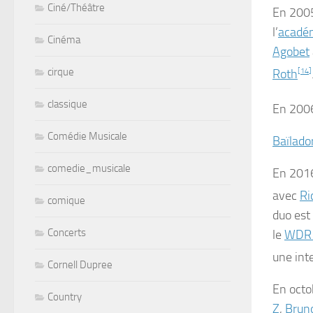
Ciné/Théâtre
En 2005
l’
académ
Cinéma
Agobet
cirque
Roth
[
14
]
classique
En 2006
Comédie Musicale
Baïlado
comedie_musicale
En 2016
avec
Ri
comique
duo est
Concerts
le
WDR 
une inte
Cornell Dupree
En
octo
Country
Z
,
Bruno