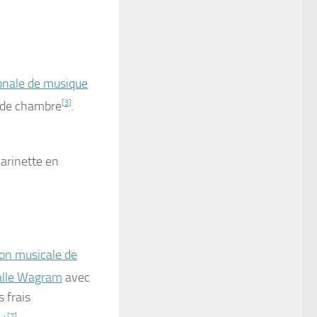
ionale de musique
es de chambre
[
3
]
.
larinette en
ion musicale de
alle Wagram
avec
s frais
[
7
]