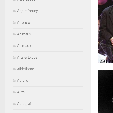
Angus Young
Aniansah
Animaux
Animaux
Arts & Expos
athletisme
Aurelio
Auto
Autograf