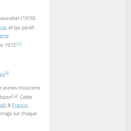
eauvallon
(1976)
nne
, et qui paraît
erre
de 1972
[
11
]
.
oni
[
5
]
.
e jeunes musiciens
Mozart
[
12
]
. Cette
lli
&
Francis
erroge sur chaque