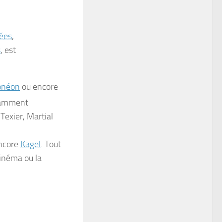
ées
,
s
, est
onéon
ou encore
tamment
 Texier, Martial
ncore
Kagel
. Tout
cinéma ou la