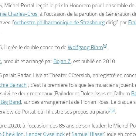
, Michel Portal reçoit le prix
In Honorem
pour l’ensemble de 
ie Charles-Cros
, à l’occasion de la parution de
Génération
d
avec l’
orchestre philharmonique de Strasbourg
dirigé par
Fra
.
, il crée le double concerto de
Wolfgang Rihm
[
5
]
.
r
, produit et arrangé par
Bojan Z
, est publié en 2010.
 paraît
Radar: Live at Theater Gütersloh
, enregistré en conc
chie Beirach
; c’est la première fois que les musiciens jouen
 suivi de deux morceaux (
Baïlador
et
Dolce
issus de l’album
Ba
Big Band
, sur des arrangements de Florian Ross. Le disque 
rview de Portal, où il illustre ses propos au piano
[
15
]
.
bre 2020
, à l’occasion des
85 ans
de son leader, le Michel Por
 Chevillon
,
Lander Gyselinck
et
Samuel Blaser
) joue en conc