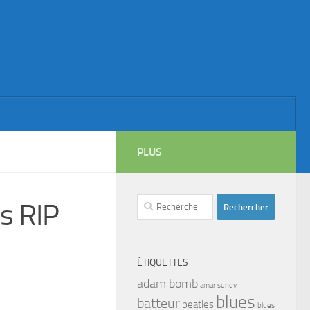
PLUS
Rechercher :
s RIP
ÉTIQUETTES
adam bomb
amar sundy
blues
batteur
beatles
blues