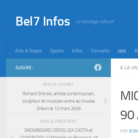
Skip to content
Bel7 Infos
Le décalage culturel
Arts & Expos
Sports
Infos
Concerts
Jazz
B
SUIVRE :
A LA UN
ARTICLE SUIVANT
MIC
Richard Orlinski, artiste contemporain,
sculpteur et musicien entre au musée
Grévin le 12 mars 2026
90
ARTICLE PRÉCÉDENT
SNOWBOARD CROSS LEA CASTA et
PAR
JEAN
LOAN BOZOLLO Médaille de Bronze le 15