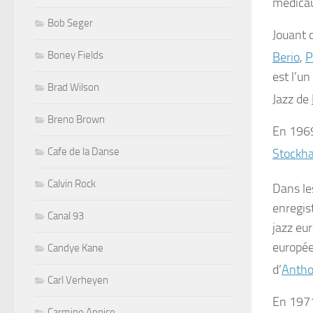
médica
Bob Seger
Jouant 
Boney Fields
Berio
,
P
est l’u
Brad Wilson
Jazz
de
Breno Brown
En 1969,
Cafe de la Danse
Stockh
Calvin Rock
Dans le
enregis
Canal 93
jazz eu
europée
Candye Kane
d’
Antho
Carl Verheyen
En 1971,
Carmine Appice