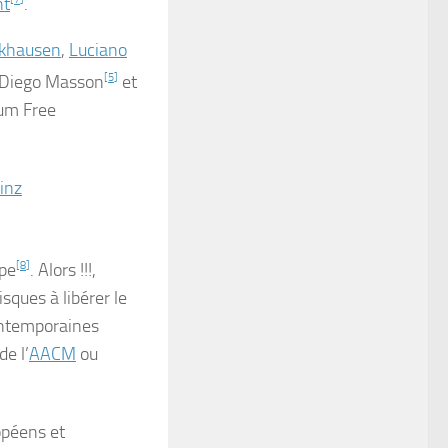
nt
.
ckhausen
,
Luciano
de Diego Masson
[
5
]
et
lbum
Free
inz
pe
[
8
]
.
Alors !!!
,
isques à libérer le
ontemporaines
e l’
AACM
ou
opéens et