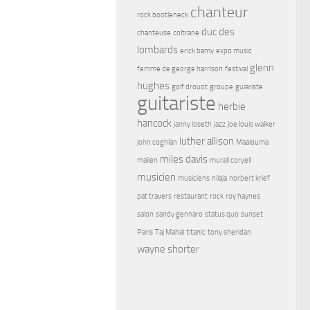
chanteur
rock bootleneck
duc des
chanteuse
coltrane
lombards
erick bamy
expo music
glenn
femme de george harrison
festival
hughes
golf drouot
groupe
guiariste
guitariste
herbie
hancock
janny loseth
jazz
joe louis walker
luther allison
john coghlan
Maalouma
miles davis
malien
murali coryell
musicien
musiciens
nilaja
norbert krief
pat travers
restaurant
rock
roy haynes
salon
sandy gennaro
status quo
sunset
Paris
Taj Mahal
titanic
tony sheridan
wayne shorter