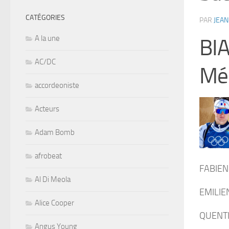
CATÉGORIES
PAR
JEAN
A la une
BI
AC/DC
Méd
accordeoniste
Acteurs
Adam Bomb
afrobeat
FABIEN
Al Di Meola
EMILIE
Alice Cooper
QUENTI
Angus Young