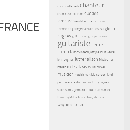
chanteur
rock bootleneck
duc des
chanteuse
coltrane
lombards
erick bamy
expo music
 FRANCE
glenn
femme de george harrison
festival
hughes
golf drouot
groupe
guiariste
guitariste
herbie
hancock
janny loseth
jazz
joe louis walker
luther allison
john coghlan
Maalouma
miles davis
malien
murali coryell
musicien
musiciens
nilaja
norbert krief
pat travers
restaurant
rock
roy haynes
salon
sandy gennaro
status quo
sunset
Paris
Taj Mahal
titanic
tony sheridan
wayne shorter