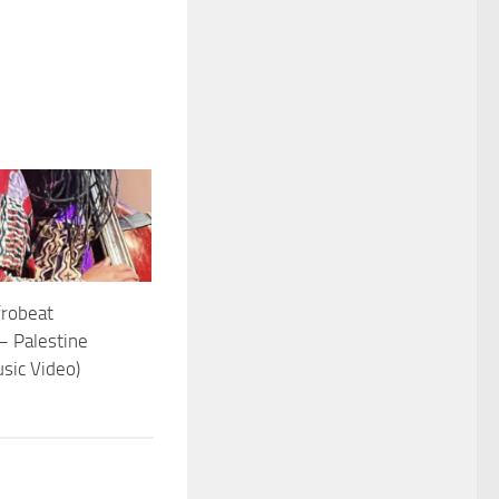
frobeat
– Palestine
usic Video)