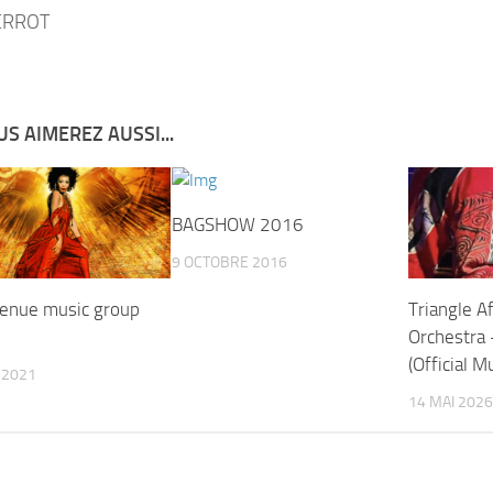
ERROT
S AIMEREZ AUSSI...
BAGSHOW 2016
9 OCTOBRE 2016
enue music group
Triangle A
Orchestra 
(Official M
 2021
14 MAI 2026