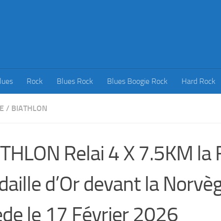
lues
Rock
Blues Rock
Blues Boogie Rock
Hard Rock
E
/
BIATHLON
THLON Relai 4 X 7.5KM la
aille d’Or devant la Norvèg
de le 17 Février 2026