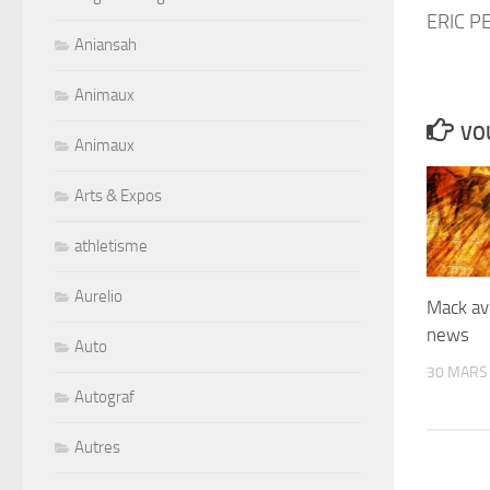
ERIC P
Aniansah
Animaux
VOU
Animaux
Arts & Expos
athletisme
Aurelio
Mack av
news
Auto
30 MARS
Autograf
Autres