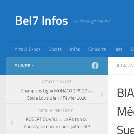
Skip to content
Bel7 Infos
Le décalage culturel
Arts & Expos
Sports
Infos
Concerts
Jazz
B
SUIVRE :
A LA UN
ARTICLE SUIVANT
BIA
Champions Ligue MONACO 2 PSG 3 au
Stade Louis 2 le 17 Février 2026
Méd
ARTICLE PRÉCÉDENT
ROBERT DUVALL » Le Parrain ou
Sue
Apocalypse now » nous quittés RIP