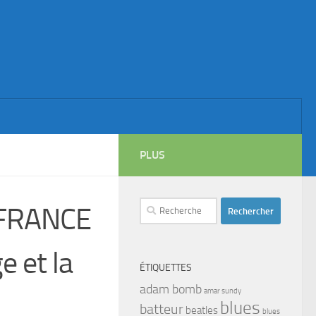
PLUS
Rechercher :
 FRANCE
e et la
ÉTIQUETTES
adam bomb
amar sundy
blues
batteur
beatles
blues