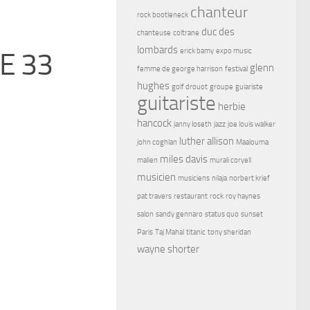
chanteur
rock bootleneck
duc des
chanteuse
coltrane
lombards
erick bamy
expo music
CE 33
glenn
femme de george harrison
festival
hughes
golf drouot
groupe
guiariste
guitariste
herbie
hancock
janny loseth
jazz
joe louis walker
luther allison
john coghlan
Maalouma
miles davis
malien
murali coryell
musicien
musiciens
nilaja
norbert krief
pat travers
restaurant
rock
roy haynes
salon
sandy gennaro
status quo
sunset
Paris
Taj Mahal
titanic
tony sheridan
wayne shorter