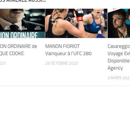
S AIMEREZ AUSSI...
ION ORDINAIRE de
MANON FIORIOT
Casareggio
QUE COOKE
Vainqueur à l’UFC 280
Voyage Ext
Disponibl
2021
25 OCTOBRE 2022
Agency
3 MARS 202