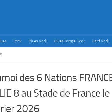
lues
Rock
Blues Rock
Blues Boogie Rock
Hard Rock
E
rnoi des 6 Nations FRANC
LIE 8 au Stade de France le
rier 2026