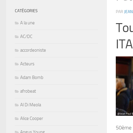
CATÉGORIES
PAR
JEAN
A la une
Tou
AC/DC
ITA
accordeoniste
Acteurs
Adam Bomb
afrobeat
Al Di Meola
Alice Cooper
50ème 
Angus Young