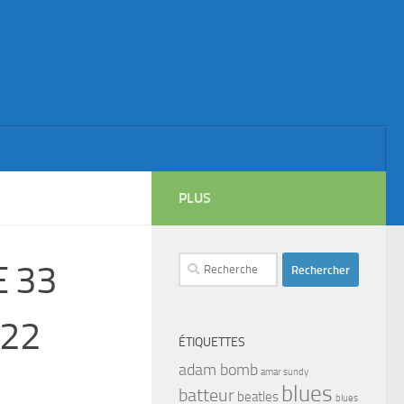
PLUS
Rechercher :
E 33
 22
ÉTIQUETTES
adam bomb
amar sundy
blues
batteur
beatles
blues