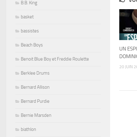
VOU
B.B. King
basket
bassistes
Beach Boys
UN ESP
DOMINI
Benoit Blue Boy et Freddie Roulette
20 JUIN 
Berklee Drums
Bernard Allison
Bernard Purdie
Bernie Marsden
biathlon