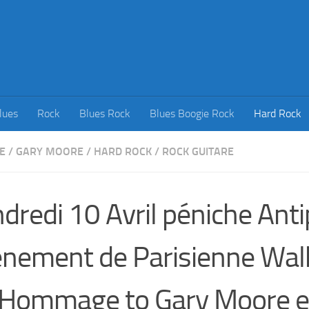
lues
Rock
Blues Rock
Blues Boogie Rock
Hard Rock
E
/
GARY MOORE
/
HARD ROCK
/
ROCK GUITARE
dredi 10 Avril péniche Ant
nement de Parisienne Wa
Hommage to Gary Moore et