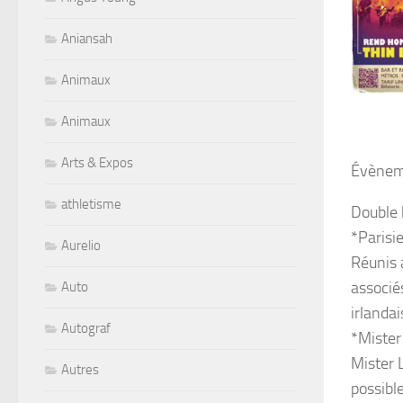
Aniansah
Animaux
Animaux
Arts & Expos
Évènem
athletisme
Double b
*Paris
Aurelio
Réunis 
associé
Auto
irlanda
Autograf
*Mister
Mister L
Autres
possible