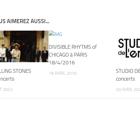
S AIMEREZ AUSSI...
DIVISIBLE RHYTMS of
CHICAGO à PARIS
18/4/2016
LLING STONES
STUDIO DE
18 AVRIL 2016
ncerts
concerts
ET 2022
20 AVRIL 20