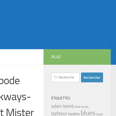
PLUS
Rechercher :
ipode
lkways-
ÉTIQUETTES
adam bomb
amar sundy
 Mister
blues
batteur
beatles
blues