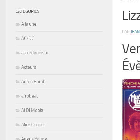
Liz
CATÉGORIES
A la une
PAR
JEAN
AC/DC
Ven
accordeoniste
Év
Acteurs
Adam Bomb
afrobeat
Al Di Meola
Alice Cooper
Angus Young