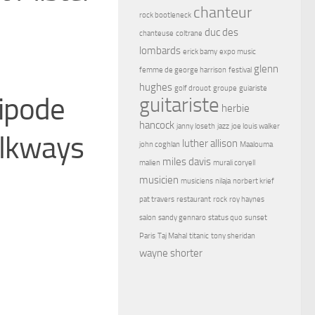
chanteur
rock bootleneck
duc des
chanteuse
coltrane
lombards
erick bamy
expo music
glenn
femme de george harrison
festival
hughes
golf drouot
groupe
guiariste
tipode
guitariste
herbie
hancock
janny loseth
jazz
joe louis walker
alkways
luther allison
john coghlan
Maalouma
miles davis
malien
murali coryell
musicien
musiciens
nilaja
norbert krief
pat travers
restaurant
rock
roy haynes
salon
sandy gennaro
status quo
sunset
Paris
Taj Mahal
titanic
tony sheridan
wayne shorter