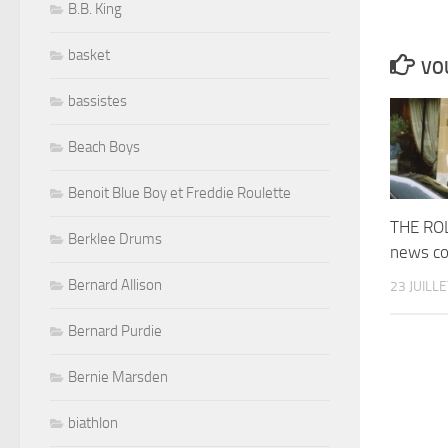
B.B. King
basket
VOU
bassistes
Beach Boys
Benoit Blue Boy et Freddie Roulette
THE RO
Berklee Drums
news co
Bernard Allison
23 JUILL
Bernard Purdie
Bernie Marsden
biathlon