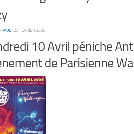
zy
-PAUL
·
25 FÉVRIER 2026
dredi 10 Avril péniche An
ènement de Parisienne W