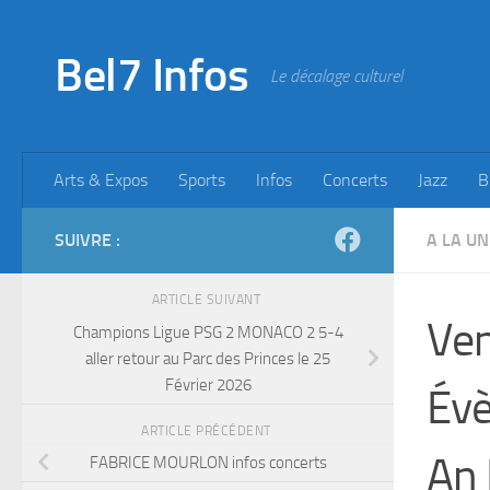
Skip to content
Bel7 Infos
Le décalage culturel
Arts & Expos
Sports
Infos
Concerts
Jazz
B
SUIVRE :
A LA UN
ARTICLE SUIVANT
Ven
Champions Ligue PSG 2 MONACO 2 5-4
aller retour au Parc des Princes le 25
Février 2026
Évè
ARTICLE PRÉCÉDENT
An 
FABRICE MOURLON infos concerts