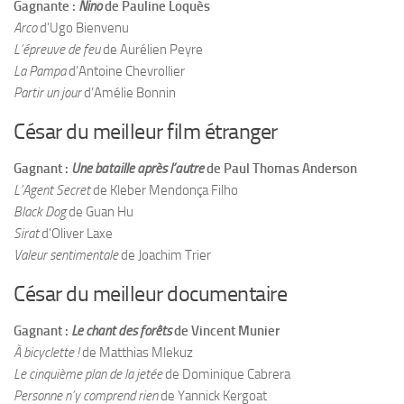
Gagnante :
Nino
de Pauline Loquès
Arco
d’Ugo Bienvenu
L’épreuve de feu
de Aurélien Peyre
La Pampa
d’Antoine Chevrollier
Partir un jour
d’Amélie Bonnin
César du meilleur film étranger
Gagnant :
Une bataille après l’autre
de Paul Thomas Anderson
L’Agent Secret
de Kleber Mendonça Filho
Black Dog
de Guan Hu
Sirat
d’Oliver Laxe
Valeur sentimentale
de Joachim Trier
César du meilleur documentaire
Gagnant :
Le chant des forêts
de Vincent Munier
À bicyclette !
de Matthias Mlekuz
Le cinquième plan de la jetée
de Dominique Cabrera
Personne n’y comprend rien
de Yannick Kergoat