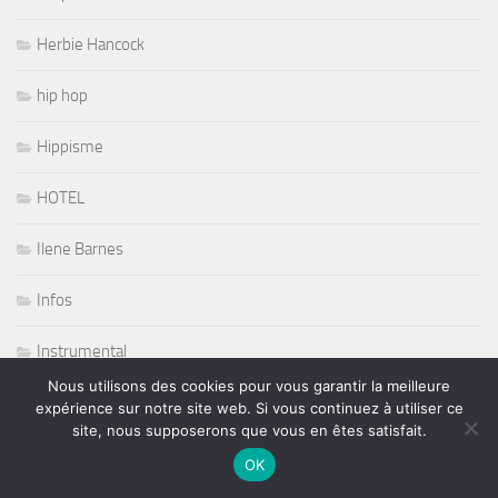
Herbie Hancock
hip hop
Hippisme
HOTEL
Ilene Barnes
Infos
Instrumental
Nous utilisons des cookies pour vous garantir la meilleure
Instrumental
expérience sur notre site web. Si vous continuez à utiliser ce
site, nous supposerons que vous en êtes satisfait.
Jazz
OK