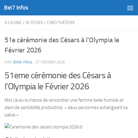
Bel7 Infos
Skip to content
A LA UNE
/
ACTEURS
/
CINÉ/THÉÂTRE
51e cérémonie des Césars à l’Olympia le
Février 2026
PAR
JEAN-PAUL
·
27 FÉVRIER 2026
51eme cérémonie des Césars à
l’Olympia le Février 2026
Moi j’ai eu la chance de rencontrer une femme belle humble et
plein de sensibilité productrice » deux personnes echangeant sa
salive »