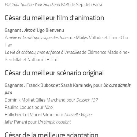
Put Your Saul on Your Hand and Walk
de Sepideh Farsi
César du meilleur film d’animation
Gagnant :
Arco
d’Ugo Bienvenu
Amélie et la métaphysique des tubes
de Maïlys Vallade et Liane-Cho
Han
La vie de château, mon enfance à Versailles
de Clémence Madeleine-
Perdrillat et Nathaniel H’Limi
César du meilleur scénario original
Gagnants : Franck Dubosc et Sarah Kaminsky pour
Un ours dans le
Jura
Dominik Moll et Gilles Marchand pour
Dossier 137
Pauline Loquès pour
Nino
Holly Gent et Vince Palmo pour
Nouvelle Vague
Jafar Panahi pour
Un simple accident
César de la meilleure adaptation