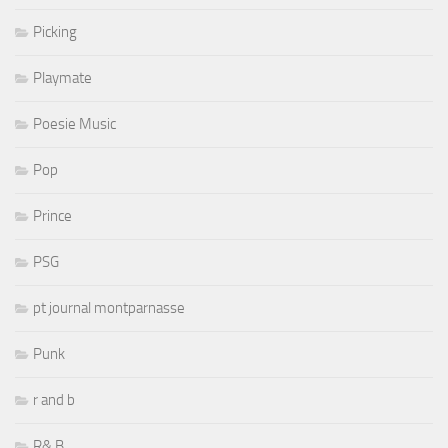
Picking
Playmate
Poesie Music
Pop
Prince
PSG
pt journal montparnasse
Punk
r and b
R& B