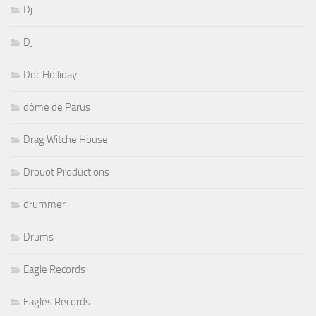
Dj
DJ
Doc Holliday
dôme de Parus
Drag Witche House
Drouot Productions
drummer
Drums
Eagle Records
Eagles Records