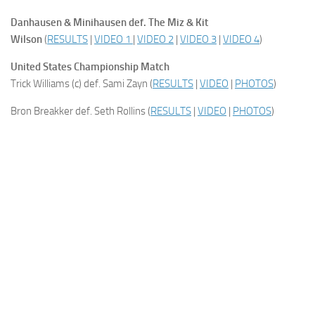
Danhausen & Minihausen def. The Miz & Kit
Wilson
(
RESULTS
|
VIDEO 1
|
VIDEO 2
|
VIDEO 3
|
VIDEO 4
)
United States Championship Match
Trick Williams (c) def. Sami Zayn (
RESULTS
|
VIDEO
|
PHOTOS
)
Bron Breakker def. Seth Rollins (
RESULTS
|
VIDEO
|
PHOTOS
)