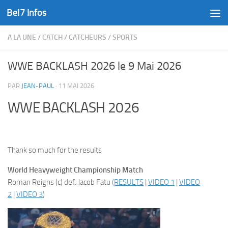
Bel7 Infos
Skip to content
A LA UNE
/
CATCH
/
CATCHEURS
/
SPORTS
WWE BACKLASH 2026 le 9 Mai 2026
PAR
JEAN-PAUL
·
11 MAI 2026
WWE BACKLASH 2026
Thank so much for the results
World Heavyweight Championship Match
Roman Reigns (c) def. Jacob Fatu
(RESULTS
|
VIDEO 1
|
VIDEO
2
|
VIDEO 3
)