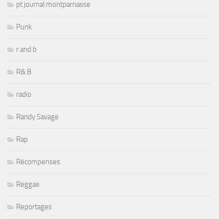
pt journal montparnasse
Punk
r and b
R& B
radio
Randy Savage
Rap
Récompenses
Reggae
Reportages