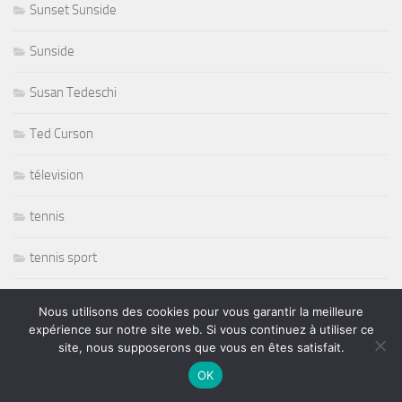
Sunset Sunside
Sunside
Susan Tedeschi
Ted Curson
télevision
tennis
tennis sport
The Japonese Pop Stars
Nous utilisons des cookies pour vous garantir la meilleure
expérience sur notre site web. Si vous continuez à utiliser ce
Thornetta Davis
site, nous supposerons que vous en êtes satisfait.
OK
Thrash Metal