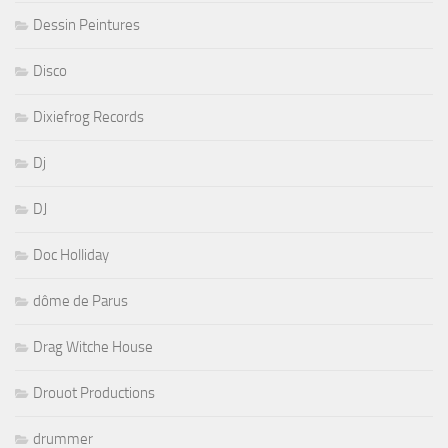
Dessin Peintures
Disco
Dixiefrog Records
Dj
DJ
Doc Holliday
dôme de Parus
Drag Witche House
Drouot Productions
drummer