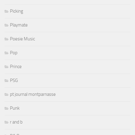
Picking
Playmate
Poesie Music
Pop
Prince
PSG
pt journal montparnasse
Punk
r and b