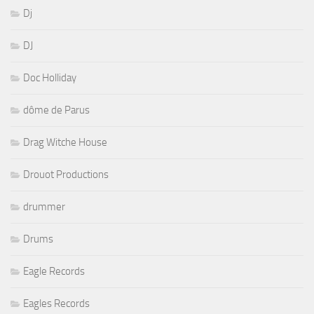
Dj
DJ
Doc Holliday
dôme de Parus
Drag Witche House
Drouot Productions
drummer
Drums
Eagle Records
Eagles Records