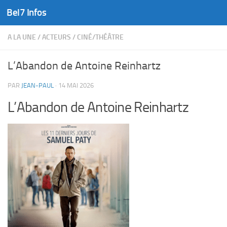
Bel7 Infos
Skip to content
A LA UNE
/
ACTEURS
/
CINÉ/THÉÂTRE
L’Abandon de Antoine Reinhartz
PAR
JEAN-PAUL
·
14 MAI 2026
L’Abandon de Antoine Reinhartz