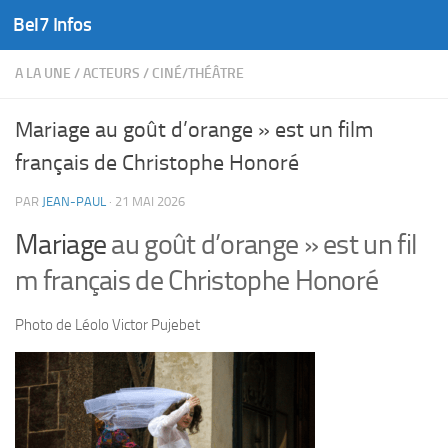
Bel7 Infos
Skip to content
A LA UNE
/
ACTEURS
/
CINÉ/THÉÂTRE
Mariage au goût d’orange » est un film
français de Christophe Honoré
PAR
JEAN-PAUL
·
21 MAI 2026
Mariage
au
goût
d’orange »
est
un
fil
m
français
de
Christophe
Honoré
Photo de Léolo Victor Pujebet