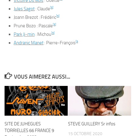
Victoire Du Bois
: Odette
[
5
]
Jules Sagot
: Claude
[
5
]
Joann Brezot : Frédéric
[
5
]
Prune Bozo : Pascale
[
5
]
Park Ji-min
: Michou
[
5
Andranic Manet
: Pierre-François
VOUS AIMEREZ AUSSI...
SITE DE JUHEGUES
STEVE GUILLERY Sr infos
TORRIELLES 66 FRANCE 9
15 OCTOBRE 2020