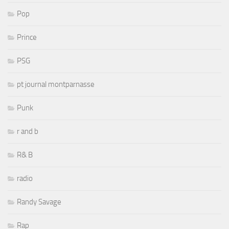
Pop
Prince
PSG
pt journal montparnasse
Punk
r and b
R& B
radio
Randy Savage
Rap