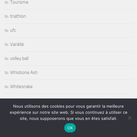
Tourisme
triathlon
ufc
Variété
volley ball
Whisbone Ash
Whitesnake
Widespread Panic
Nous utilisons des cookies pour vous garantir la meilleure
expérience sur notre site web. Si vous continuez à utiliser ce
World
site, nous supposerons que vous en êtes satisfait.
OK
Wursel