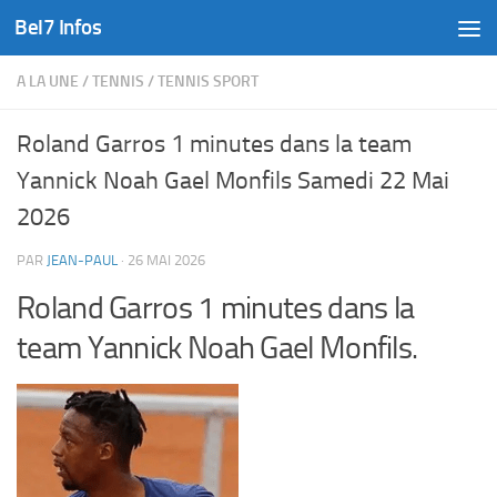
Bel7 Infos
Skip to content
A LA UNE
/
TENNIS
/
TENNIS SPORT
Roland Garros 1 minutes dans la team
Yannick Noah Gael Monfils Samedi 22 Mai
2026
PAR
JEAN-PAUL
·
26 MAI 2026
Roland Garros 1 minutes dans la
team Yannick Noah Gael Monfils.