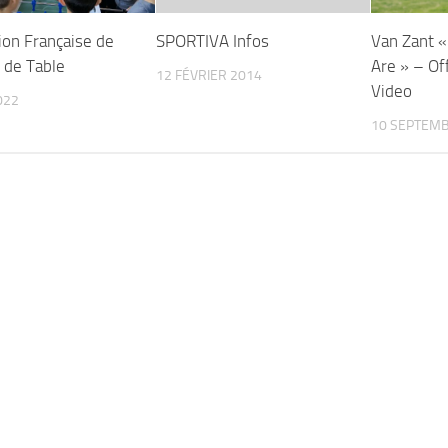
ion Française de
SPORTIVA Infos
Van Zant «
 de Table
Are » – Off
12 FÉVRIER 2014
Video
022
10 SEPTEMB