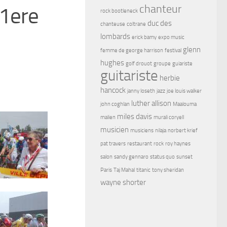
chanteur
 1ere
rock bootleneck
duc des
chanteuse
coltrane
lombards
erick bamy
expo music
glenn
femme de george harrison
festival
hughes
golf drouot
groupe
guiariste
guitariste
herbie
hancock
janny loseth
jazz
joe louis walker
luther allison
john coghlan
Maalouma
miles davis
malien
murali coryell
musicien
musiciens
nilaja
norbert krief
pat travers
restaurant
rock
roy haynes
salon
sandy gennaro
status quo
sunset
Paris
Taj Mahal
titanic
tony sheridan
wayne shorter