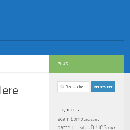
PLUS
Rechercher :
1ere
ÉTIQUETTES
adam bomb
amar sundy
blues
batteur
beatles
blues