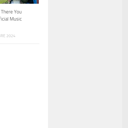
 There You
icial Music
RE 2024