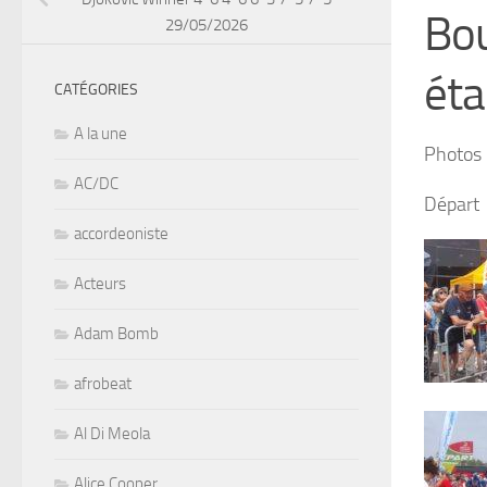
Bou
29/05/2026
ét
CATÉGORIES
A la une
Photos 
AC/DC
Départ
accordeoniste
Acteurs
Adam Bomb
afrobeat
Al Di Meola
Alice Cooper