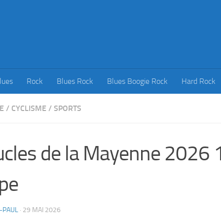
lues
Rock
Blues Rock
Blues Boogie Rock
Hard Rock
E
/
CYCLISME
/
SPORTS
cles de la Mayenne 2026 
pe
-PAUL
·
29 MAI 2026