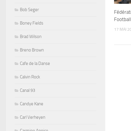
Bob Seger
Fédérat
Football
Boney Fields
17 MAI 2
Brad Wilson
Breno Brown
Cafe de la Danse
Calvin Rock
Canal 93
Candye Kane
Carl Verheyen
Carmine Appice