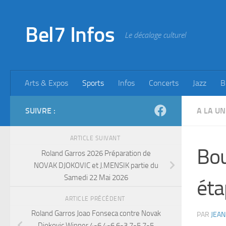
Skip to content
Bel7 Infos
Le décalage culturel
Arts & Expos
Sports
Infos
Concerts
Jazz
B
SUIVRE :
A LA UN
ARTICLE SUIVANT
Bou
Roland Garros 2026 Préparation de
NOVAK DJOKOVIC et J.MENSIK partie du
Samedi 22 Mai 2026
éta
ARTICLE PRÉCÉDENT
Roland Garros Joao Fonseca contre Novak
PAR
JEAN
Djokovic Winner 4-6 4-6 6-3 7-5 7-5