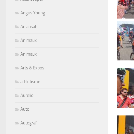
Angus Young
Aniansah
Animaux
Animaux
Arts & Expos
athletisme
Aurelio
Auto
Autograf