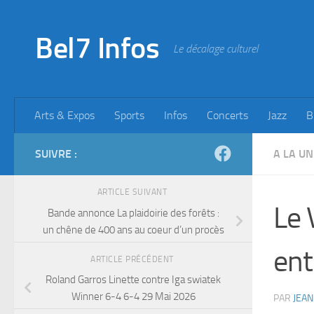
Skip to content
Bel7 Infos
Le décalage culturel
Arts & Expos
Sports
Infos
Concerts
Jazz
B
SUIVRE :
A LA UN
ARTICLE SUIVANT
Le 
Bande annonce La plaidoirie des forêts :
un chêne de 400 ans au coeur d’un procès
ent
ARTICLE PRÉCÉDENT
Roland Garros Linette contre Iga swiatek
Winner 6-4 6-4 29 Mai 2026
PAR
JEAN