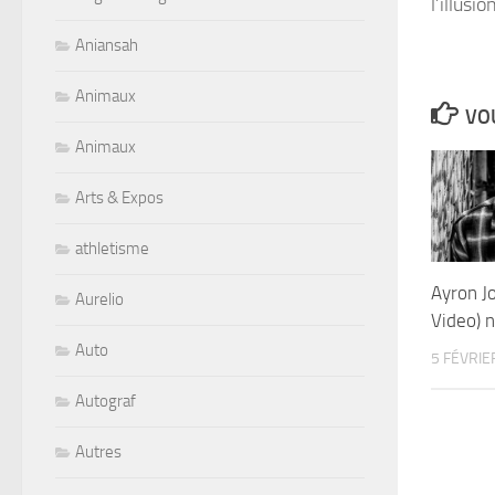
l’illusio
Aniansah
Animaux
VOU
Animaux
Arts & Expos
athletisme
Ayron J
Aurelio
Video) 
Auto
5 FÉVRIE
Autograf
Autres