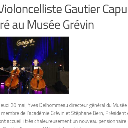
Violoncelliste Gautier Cap
ré au Musée Grévin
 jeudi 28 mai,
Yves Delhommeau
directeur général du Musée
, membre de l’académie Grévin et
Stéphane Bern
, Président
ont accueilli très chaleureusement un nouveau pensionnaire