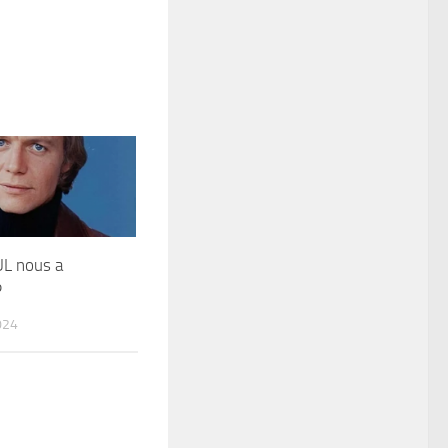
L nous a
P
024