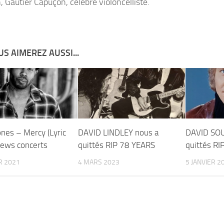
n,
Gautier Capuçon
, célèbre violoncelliste.
S AIMEREZ AUSSI...
ones – Mercy (Lyric
DAVID LINDLEY nous a
DAVID SOU
news concerts
quittés RIP 78 YEARS
quittés RI
R 2021
4 MARS 2023
5 JANVIER 2