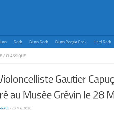
lues
Rock
Blues Rock
Blues Boogie Rock
Hard Rock
E
/
CLASSIQUE
Violoncelliste Gautier Capu
ré au Musée Grévin le 28 
-PAUL
·
29 MAI 2026