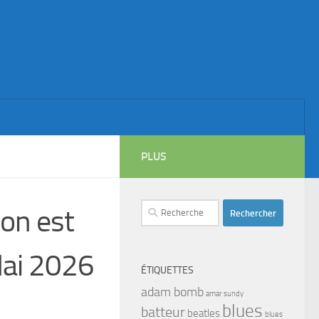
PLUS
Rechercher :
çon est
Mai 2026
ÉTIQUETTES
adam bomb
amar sundy
blues
batteur
beatles
blues