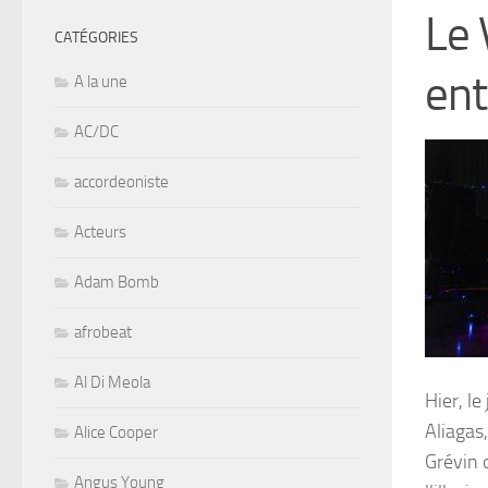
Le 
CATÉGORIES
ent
A la une
AC/DC
accordeoniste
Acteurs
Adam Bomb
afrobeat
Al Di Meola
Hier, le
Aliagas
Alice Cooper
Grévin 
Angus Young