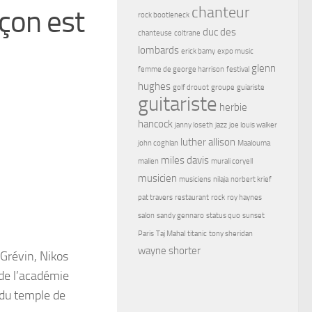
chanteur
uçon est
rock bootleneck
duc des
chanteuse
coltrane
lombards
erick bamy
expo music
glenn
femme de george harrison
festival
hughes
golf drouot
groupe
guiariste
guitariste
herbie
hancock
janny loseth
jazz
joe louis walker
luther allison
john coghlan
Maalouma
miles davis
malien
murali coryell
musicien
musiciens
nilaja
norbert krief
pat travers
restaurant
rock
roy haynes
salon
sandy gennaro
status quo
sunset
Paris
Taj Mahal
titanic
tony sheridan
wayne shorter
 Grévin,
Nikos
 de l’académie
 du temple de