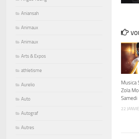
Aniansah
Animaux
VOU
Animaux
Arts & Expos
athletisme
Musica 
Aurelio
Zola Mon
Samedi 
Auto
22 JANVI
Autograf
Autres