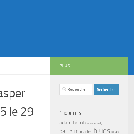
PLUS
Rechercher :
asper
5 le 29
ÉTIQUETTES
adam bomb
amar sundy
blues
batteur
beatles
blues