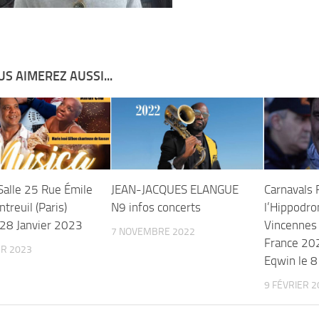
S AIMEREZ AUSSI...
Salle 25 Rue Émile
JEAN-JACQUES ELANGUE
Carnavals 
treuil (Paris)
N9 infos concerts
l’Hippodr
28 Janvier 2023
Vincennes 
7 NOVEMBRE 2022
France 202
ER 2023
Eqwin le 8
9 FÉVRIER 2