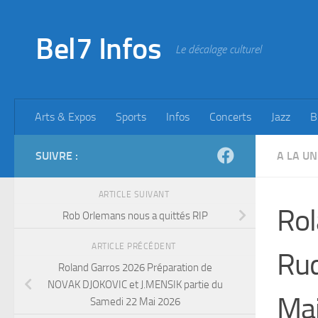
Skip to content
Bel7 Infos
Le décalage culturel
Arts & Expos
Sports
Infos
Concerts
Jazz
B
SUIVRE :
A LA UN
ARTICLE SUIVANT
Rol
Rob Orlemans nous a quittés RIP
ARTICLE PRÉCÉDENT
Rud
Roland Garros 2026 Préparation de
NOVAK DJOKOVIC et J.MENSIK partie du
Ma
Samedi 22 Mai 2026