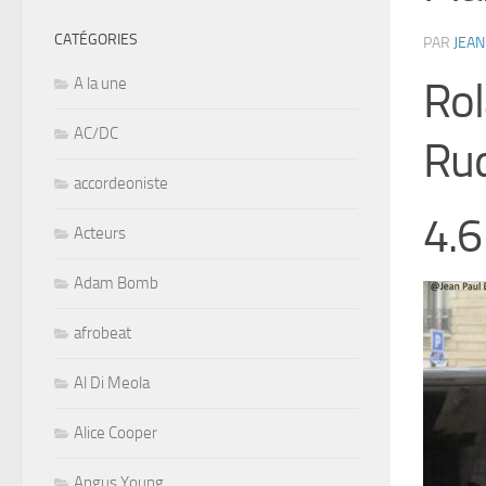
CATÉGORIES
PAR
JEAN
A la une
Rol
AC/DC
Ru
accordeoniste
4.6
Acteurs
Adam Bomb
afrobeat
Al Di Meola
Alice Cooper
Angus Young