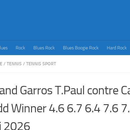
lues
Rock
Blues Rock
Blues Boogie Rock
Hard Rock
E
/
TENNIS
/
TENNIS SPORT
and Garros T.Paul contre C
d Winner 4.6 6.7 6.4 7.6 7.
i 2026