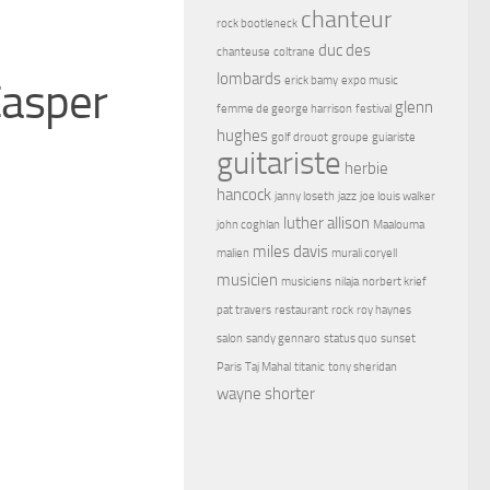
chanteur
rock bootleneck
duc des
chanteuse
coltrane
lombards
erick bamy
expo music
Casper
glenn
femme de george harrison
festival
hughes
golf drouot
groupe
guiariste
guitariste
herbie
hancock
janny loseth
jazz
joe louis walker
luther allison
john coghlan
Maalouma
miles davis
malien
murali coryell
musicien
musiciens
nilaja
norbert krief
pat travers
restaurant
rock
roy haynes
salon
sandy gennaro
status quo
sunset
Paris
Taj Mahal
titanic
tony sheridan
wayne shorter