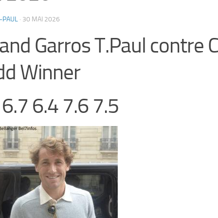
-PAUL
·
30 MAI 2026
and Garros T.Paul contre 
dd Winner
 6.7 6.4 7.6 7.5