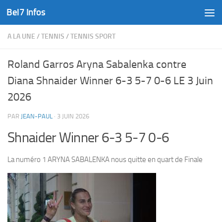
Bel7 Infos
Skip to content
A LA UNE
/
TENNIS
/
TENNIS SPORT
Roland Garros Aryna Sabalenka contre
Diana Shnaider Winner 6-3 5-7 0-6 LE 3 Juin
2026
PAR
JEAN-PAUL
·
3 JUIN 2026
Shnaider Winner 6-3 5-7 0-6
La numéro 1 ARYNA SABALENKA nous quitte en quart de Finale