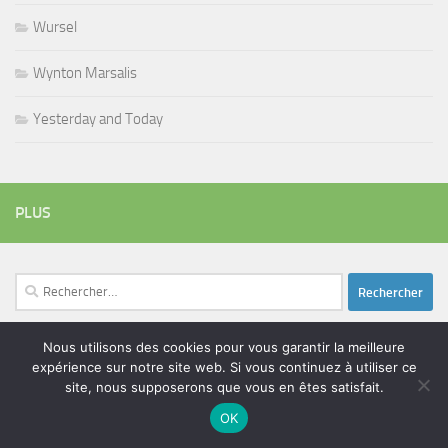
Wursel
Wynton Marsalis
Yesterday and Today
PLUS
Rechercher :
Nous utilisons des cookies pour vous garantir la meilleure
expérience sur notre site web. Si vous continuez à utiliser ce
ÉTIQUETTES
site, nous supposerons que vous en êtes satisfait.
blues
batteur
adam bomb
beatles
amar sundy
blues rock
OK
chanteur
duc des lombards
bootleneck
chanteuse
coltrane
erick bamy