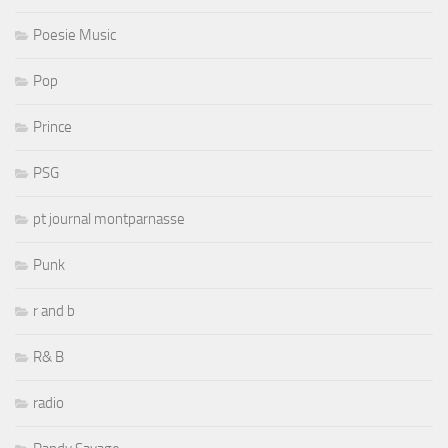
Poesie Music
Pop
Prince
PSG
pt journal montparnasse
Punk
r and b
R& B
radio