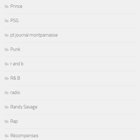
Prince
PSG
pt journal montparnasse
Punk
r and b
R& B
radio
Randy Savage
Rap
Récompenses