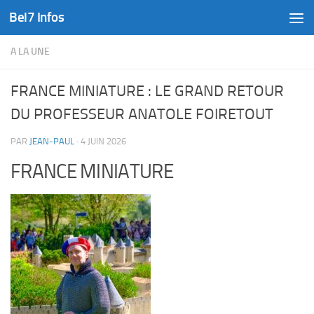
Bel7 Infos
Skip to content
A LA UNE
FRANCE MINIATURE : LE GRAND RETOUR
DU PROFESSEUR ANATOLE FOIRETOUT
PAR
JEAN-PAUL
·
4 JUIN 2026
FRANCE MINIATURE