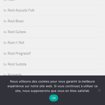
Rock Acoustic Folk
Rock Blues
Rock Guitare
Rock n' Roll
Rock Progressif
Rock Sudiste
Rockabilly
Nous utilisons des cookies pour vous garantir la meilleure
Roger Nichols
expérience sur notre site web. Si vous continuez à utiliser ce
site, nous supposerons que vous en êtes satisfait.
Roy Haynes
OK