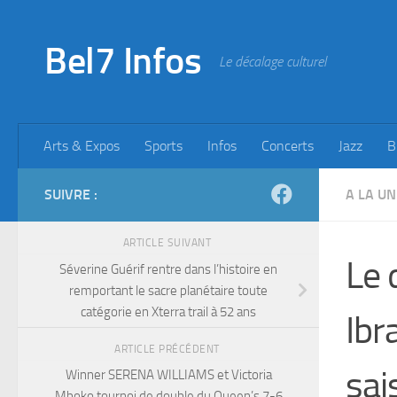
Skip to content
Bel7 Infos
Le décalage culturel
Arts & Expos
Sports
Infos
Concerts
Jazz
B
SUIVRE :
A LA UN
ARTICLE SUIVANT
Le 
Séverine Guérif rentre dans l’histoire en
remportant le sacre planétaire toute
catégorie en Xterra trail à 52 ans
Ibr
ARTICLE PRÉCÉDENT
sai
Winner SERENA WILLIAMS et Victoria
Mboko tournoi de double du Queen’s 7-6