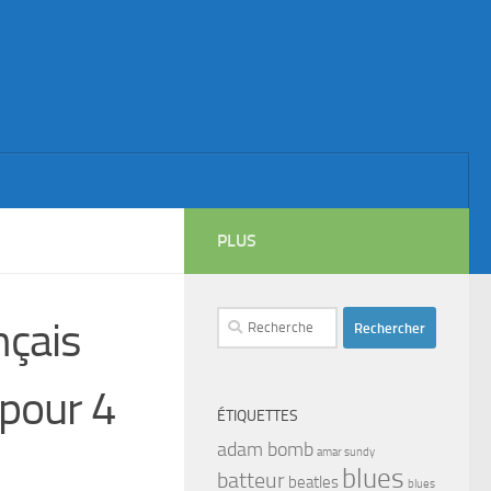
PLUS
Rechercher :
nçais
 pour 4
ÉTIQUETTES
adam bomb
amar sundy
blues
batteur
beatles
blues