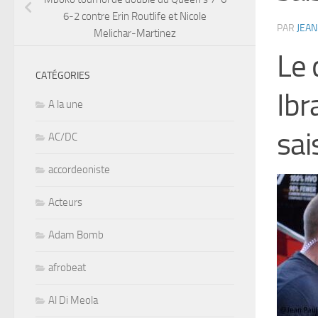
6-2 contre Erin Routlife et Nicole
PAR
JEAN
Melichar-Martinez
Le 
CATÉGORIES
Ibr
A la une
sai
AC/DC
accordeoniste
Acteurs
Adam Bomb
afrobeat
Al Di Meola