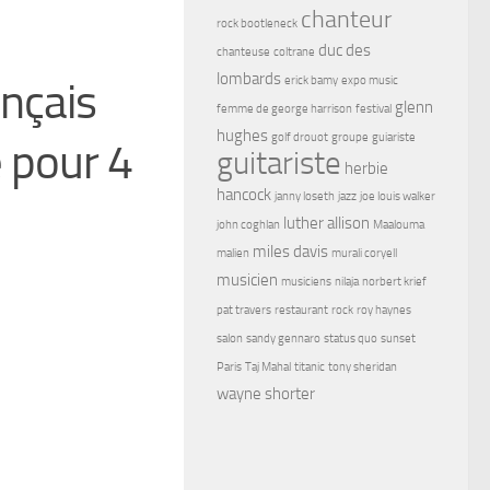
chanteur
rock bootleneck
duc des
chanteuse
coltrane
lombards
erick bamy
expo music
ançais
glenn
femme de george harrison
festival
hughes
golf drouot
groupe
guiariste
 pour 4
guitariste
herbie
hancock
janny loseth
jazz
joe louis walker
luther allison
john coghlan
Maalouma
miles davis
malien
murali coryell
musicien
musiciens
nilaja
norbert krief
pat travers
restaurant
rock
roy haynes
salon
sandy gennaro
status quo
sunset
Paris
Taj Mahal
titanic
tony sheridan
wayne shorter