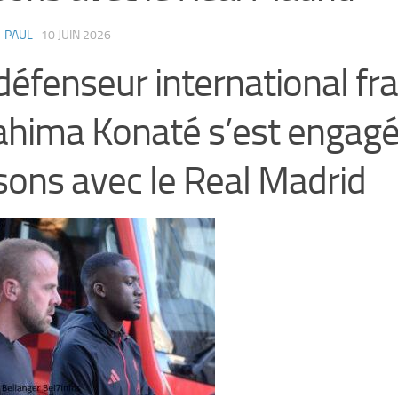
-PAUL
·
10 JUIN 2026
défenseur international fr
ahima Konaté s’est engagé
sons avec le Real Madrid