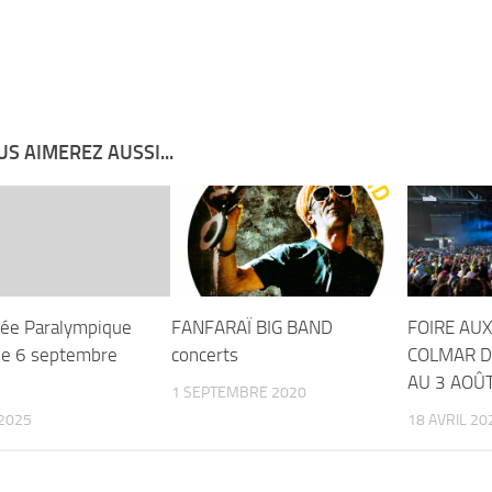
S AIMEREZ AUSSI...
née Paralympique
FANFARAÏ BIG BAND
FOIRE AUX
 le 6 septembre
concerts
COLMAR DU
AU 3 AOÛ
1 SEPTEMBRE 2020
2025
18 AVRIL 20