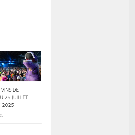
 VINS DE
 25 JUILLET
T 2025
25