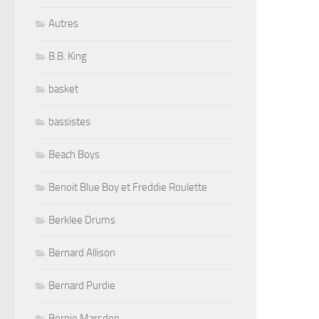
Autres
B.B. King
basket
bassistes
Beach Boys
Benoit Blue Boy et Freddie Roulette
Berklee Drums
Bernard Allison
Bernard Purdie
Bernie Marsden