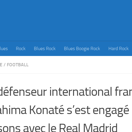
lues
Rock
Blues Rock
Blues Boogie Rock
Hard Rock
E
/
FOOTBALL
défenseur international fra
ahima Konaté s’est engagé
sons avec le Real Madrid