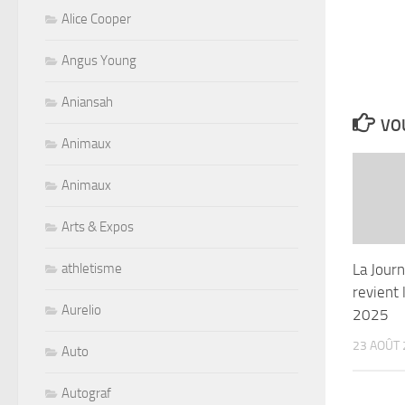
Alice Cooper
Angus Young
Aniansah
VOU
Animaux
Animaux
Arts & Expos
La Jour
athletisme
revient
Aurelio
2025
23 AOÛT 
Auto
Autograf