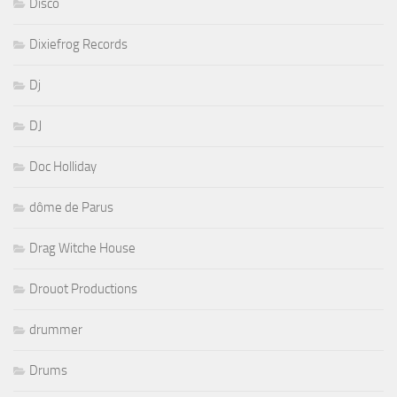
Disco
Dixiefrog Records
Dj
DJ
Doc Holliday
dôme de Parus
Drag Witche House
Drouot Productions
drummer
Drums