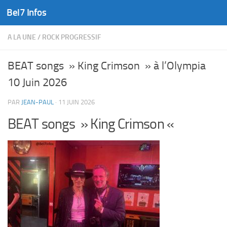
Bel7 Infos
Skip to content
A LA UNE
/
ROCK PROGRESSIF
BEAT songs » King Crimson » à l’Olympia
10 Juin 2026
PAR
JEAN-PAUL
·
11 JUIN 2026
BEAT songs » King Crimson «