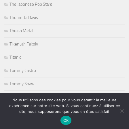
The Japonese Pop Stars
Thornetta Davis
Thrash Metal
Tiken Jah Fakoly
Titanic
Tommy Castro
Tommy Shaw
Tony Martin
Nous utilisons des cookies pour vous garantir la meilleure
expérience sur notre site web. Si vous continuez à utiliser ce
Tony Sheridan
site, nous supposerons que vous en êtes satisfait.
OK
Tourisme