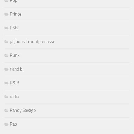
Pop
Prince
PSG
pt journal montparnasse
Punk
r and b
R& B
radio
Randy Savage
Rap