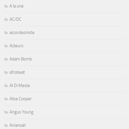
A la une
AC/DC
accordeoniste
Acteurs
Adam Bomb
afrobeat
Al Di Meola
Alice Cooper
Angus Young
Aniansah