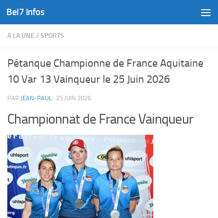
Bel7 Infos
Skip to content
A LA UNE
/
SPORTS
Pétanque Championne de France Aquitaine
10 Var 13 Vainqueur le 25 Juin 2026
PAR
JEAN-PAUL
·
25 JUIN 2026
Championnat de France Vainqueur