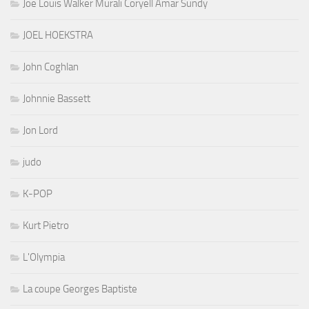
Joe Louis Walker Murali Coryell Amar Sundy
JOEL HOEKSTRA
John Coghlan
Johnnie Bassett
Jon Lord
judo
K-POP
Kurt Pietro
L'Olympia
La coupe Georges Baptiste