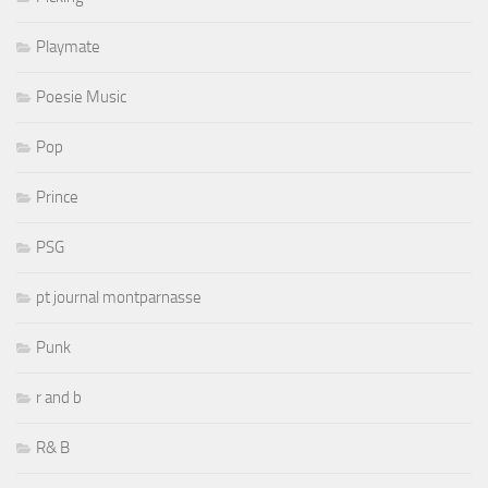
Playmate
Poesie Music
Pop
Prince
PSG
pt journal montparnasse
Punk
r and b
R& B