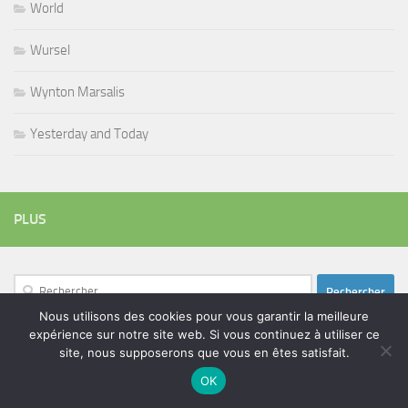
World
Wursel
Wynton Marsalis
Yesterday and Today
PLUS
Rechercher :
Nous utilisons des cookies pour vous garantir la meilleure
expérience sur notre site web. Si vous continuez à utiliser ce
site, nous supposerons que vous en êtes satisfait.
ÉTIQUETTES
OK
blues
batteur
adam bomb
beatles
amar sundy
blues rock