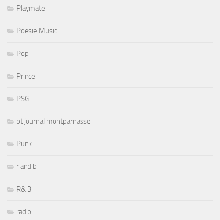
Playmate
Poesie Music
Pop
Prince
PSG
pt journal montparnasse
Punk
r and b
R& B
radio