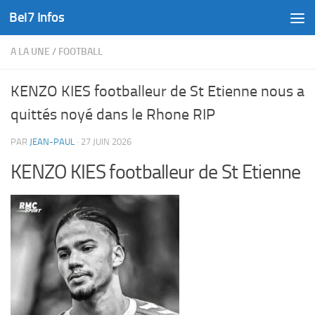
Bel7 Infos
Skip to content
A LA UNE
/
FOOTBALL
KENZO KIES footballeur de St Etienne nous a
quittés noyé dans le Rhone RIP
PAR
JEAN-PAUL
·
27 JUIN 2026
KENZO KIES footballeur de St Etienne