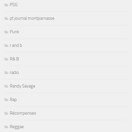
PSG
pt journal montparnasse
Punk
r and b
R& B
radio
Randy Savage
Rap
Récompenses
Reggae