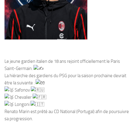
Le jeune gardien italien de 18 ans rejoint officiellement le Paris
Saint-Germain.
La hiérarchie des gardiens du PSG pour la saison prochaine devrait
être la suivante :
Safonov
Chevalier
Longoni
Renato Marin est prêté au CD National (Portugal) afin de poursuivre
sa progression.