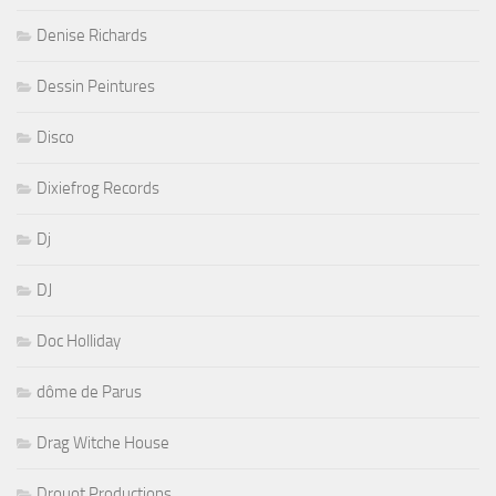
Denise Richards
Dessin Peintures
Disco
Dixiefrog Records
Dj
DJ
Doc Holliday
dôme de Parus
Drag Witche House
Drouot Productions