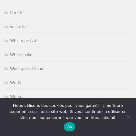
Variété
volley ball
Whisbone Ash
Whitesnake
Widespread Panic
World
Wursel
Nous utilisons des cookies pour vous garantir la meilleure
Wynton Marsalis
expérience sur notre site web. Si vous continuez à utiliser ce
site, nous supposerons que vous en êtes satisfait.
Yesterday and Today
OK