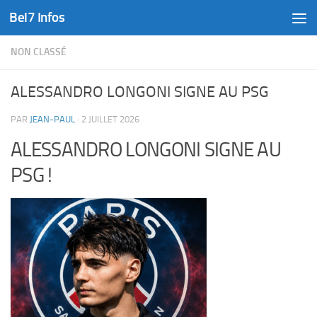
Bel7 Infos
Skip to content
NON CLASSÉ
ALESSANDRO LONGONI SIGNE AU PSG
PAR
JEAN-PAUL
·
2 JUILLET 2026
ALESSANDRO LONGONI SIGNE AU
PSG !