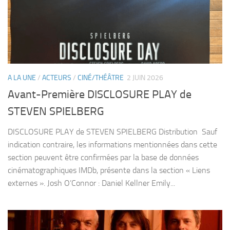
A LA UNE
/
ACTEURS
/
CINÉ/THÉÂTRE
2 JUIN 2026
Avant-Première DISCLOSURE PLAY de
STEVEN SPIELBERG
DISCLOSURE PLAY de STEVEN SPIELBERG Distribution Sauf
indication contraire, les informations mentionnées dans cette
section peuvent être confirmées par la base de données
cinématographiques IMDb, présente dans la section « Liens
externes ». Josh O’Connor : Daniel Kellner Emily...