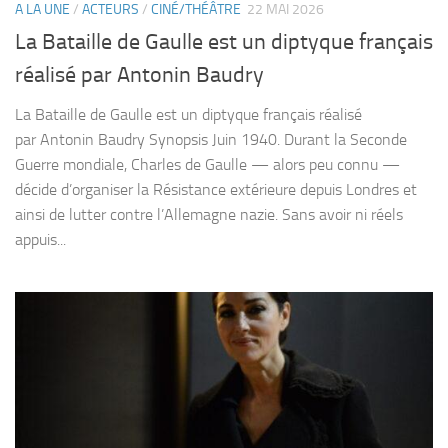
A LA UNE
/
ACTEURS
/
CINÉ/THÉÂTRE
22 MAI 2026
La Bataille de Gaulle est un diptyque français
réalisé par Antonin Baudry
La Bataille de Gaulle est un diptyque français réalisé
par Antonin Baudry Synopsis Juin 1940. Durant la Seconde
Guerre mondiale, Charles de Gaulle — alors peu connu —
décide d’organiser la Résistance extérieure depuis Londres et
ainsi de lutter contre l’Allemagne nazie. Sans avoir ni réels
appuis...