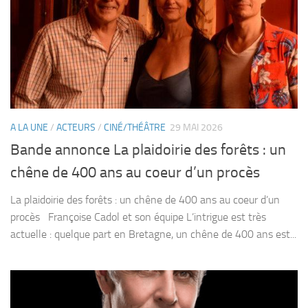
A LA UNE
/
ACTEURS
/
CINÉ/THÉÂTRE
29 MAI 2026
Bande annonce La plaidoirie des forêts : un
chêne de 400 ans au coeur d’un procès
La plaidoirie des forêts : un chêne de 400 ans au coeur d’un
procès Françoise Cadol et son équipe L’intrigue est très
actuelle : quelque part en Bretagne, un chêne de 400 ans est...