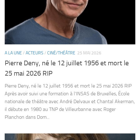
A LA UNE
/
ACTEURS
/
CINÉ/THÉÂTRE
25 MAI 2026
Pierre Deny, né le 12 juillet 1956 et mort le
25 mai 2026 RIP
Pierre Deny, né le 12 juillet 1956 et mort le 25 mai 2026 RIP
Après avoir suivi une formation à l’INSAS de Bruxelles, École
nationale de théâtre avec André Delvaux et Chantal Akerman,
il débute en 1980 au TNP de Villeurbanne avec Roger
Planchon dans Dom...