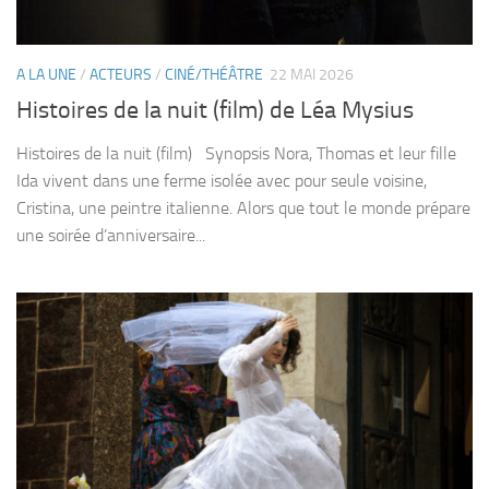
A LA UNE
/
ACTEURS
/
CINÉ/THÉÂTRE
22 MAI 2026
Histoires de la nuit (film) de Léa Mysius
Histoires de la nuit (film) Synopsis Nora, Thomas et leur fille
Ida vivent dans une ferme isolée avec pour seule voisine,
Cristina, une peintre italienne. Alors que tout le monde prépare
une soirée d’anniversaire...