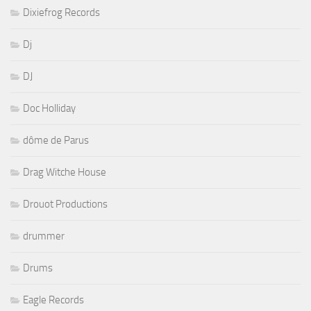
Dixiefrog Records
Dj
DJ
Doc Holliday
dôme de Parus
Drag Witche House
Drouot Productions
drummer
Drums
Eagle Records