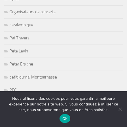
Organisateurs de concerts
paralympique
Pat Travers
Pete Levin
Peter Erskine
petit journal Montparnasse
PFC
Nous utilisons des cookies pour vous garantir la meilleure
Picking
expérience sur notre site web. Si vous continuez à utiliser ce
site, nous supposerons que vous en êtes satisfait.
Playmate
OK