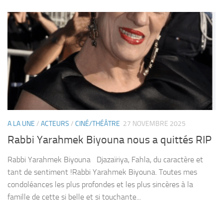
A LA UNE
/
ACTEURS
/
CINÉ/THÉÂTRE
27 NOVEMBRE 2025
Rabbi Yarahmek Biyouna nous a quittés RIP
Rabbi Yarahmek Biyouna Djazaïriya, Fahla, du caractère et
tant de sentiment !Rabbi Yarahmek Biyouna. Toutes mes
condoléances les plus profondes et les plus sincères à la
famille de cette si belle et si touchante...