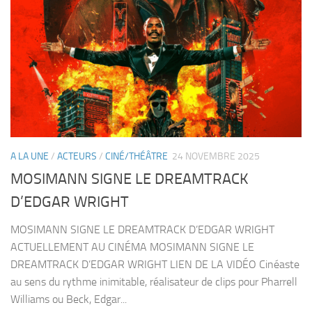
A LA UNE
/
ACTEURS
/
CINÉ/THÉÂTRE
24 NOVEMBRE 2025
MOSIMANN SIGNE LE DREAMTRACK
D’EDGAR WRIGHT
MOSIMANN SIGNE LE DREAMTRACK D’EDGAR WRIGHT
ACTUELLEMENT AU CINÉMA MOSIMANN SIGNE LE
DREAMTRACK D’EDGAR WRIGHT LIEN DE LA VIDÉO Cinéaste
au sens du rythme inimitable, réalisateur de clips pour Pharrell
Williams ou Beck, Edgar...