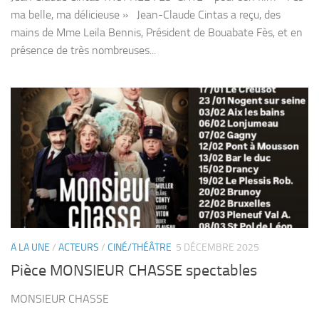
ma belle, ma délicieuse » Jean-Claude Cintas a reçu, des
mains de Mme Leila Bennis, Président de Bouabate Fès, et en
présence de très nombreuses...
A LA UNE
/
ACTEURS
/
CINÉ/THÉÂTRE
5 DÉCEMBRE 2025
Pièce MONSIEUR CHASSE spectables
MONSIEUR CHASSE