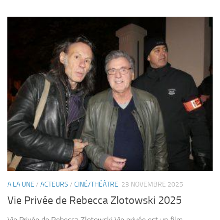
A LA UNE
/
ACTEURS
/
CINÉ/THÉÂTRE
23 NOVEMBRE 2025
Vie Privée de Rebecca Zlotowski 2025
Vie Privée de Rebecca Zlotowski Vie privée est un film