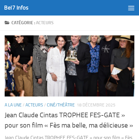
Bel7 Infos
Skip to content
CATÉGORIE :
ACTEURS
A LA UNE
/
ACTEURS
/
CINÉ/THÉÂTRE
18 DÉCEMBRE 2025
Jean Claude Cintas TROPHEE FES-GATE »
pour son film « Fès ma belle, ma délicieuse »
Jean Claude Cintas TROPHEE FES-GATE » pour son film « Fès