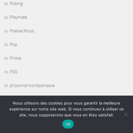
Picking
Playmate
Poesie Music
Pop
Prince
PSG
pt journal montparnasse
Punk
Nous utilisons des cookies pour vous garantir la meilleure
expérience sur notre site web. Si vous continuez à utiliser ce
r and b
site, nous supposerons que vous en êtes satisfait.
OK
R& B