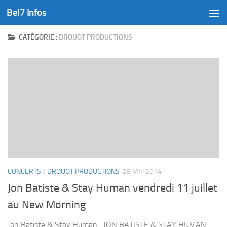
Bel7 Infos
Skip to content
CATÉGORIE :
DROUOT PRODUCTIONS
CONCERTS
/
DROUOT PRODUCTIONS
28 MAI 2014
Jon Batiste & Stay Human vendredi 11 juillet
au New Morning
Jon Batiste & Stay Human JON BATISTE & STAY HUMAN