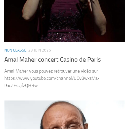
NON CLASSÉ
23 JUIN 2026
Amal Maher concert Casino de Paris
Amal Maher vous pouvez retrouver une vidéo sur
https://www.youtube.com/channel/UCv8wxsMa-
tGcZE4cjfzQHBw