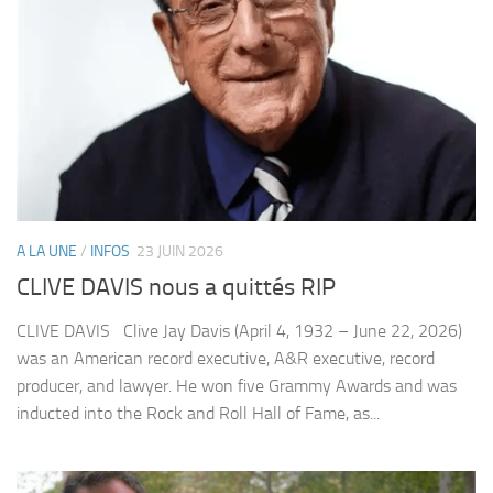
A LA UNE
/
INFOS
23 JUIN 2026
CLIVE DAVIS nous a quittés RIP
CLIVE DAVIS Clive Jay Davis (April 4, 1932 – June 22, 2026)
was an American record executive, A&R executive, record
producer, and lawyer. He won five Grammy Awards and was
inducted into the Rock and Roll Hall of Fame, as...