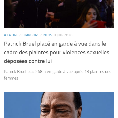
A LA UNE
/
CHANSONS
/
INFOS
8 JUIN 2026
Patrick Bruel placé en garde à vue dans le
cadre des plaintes pour violences sexuelles
déposées contre lui
Patrick Bruel placé 48 h en garde à vue après 13 plaintes des
femmes