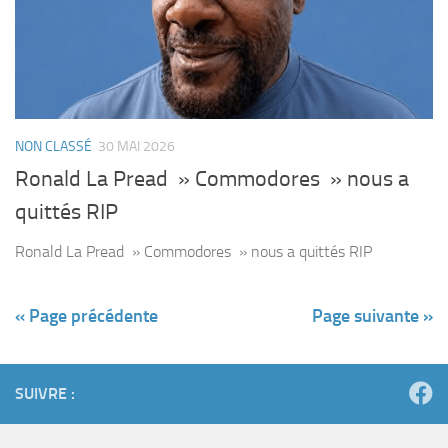
NON CLASSÉ
30 MAI 2026
Ronald La Pread » Commodores » nous a
quittés RIP
Ronald La Pread » Commodores » nous a quittés RIP
« Page précédente
Page suivante »
SUIVRE :