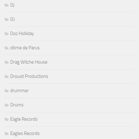
Dj
DJ
Doc Holliday
dôme de Parus
Drag Witche House
Drouot Productions
drummer
Drums
Eagle Records
Eagles Records