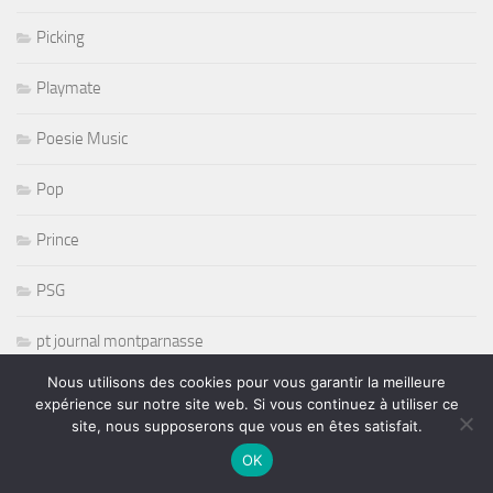
Picking
Playmate
Poesie Music
Pop
Prince
PSG
pt journal montparnasse
Nous utilisons des cookies pour vous garantir la meilleure
Punk
expérience sur notre site web. Si vous continuez à utiliser ce
site, nous supposerons que vous en êtes satisfait.
r and b
OK