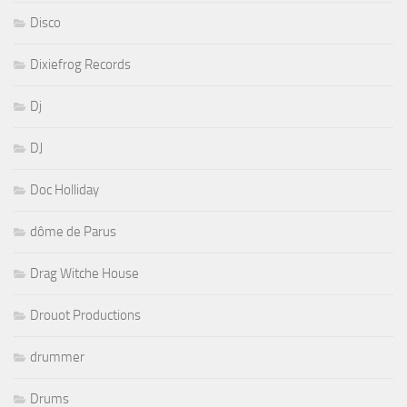
Disco
Dixiefrog Records
Dj
DJ
Doc Holliday
dôme de Parus
Drag Witche House
Drouot Productions
drummer
Drums