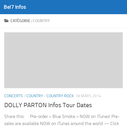
Bel7 Infos
Skip to content
CATÉGORIE :
COUNTRY
CONCERTS
/
COUNTRY
/
COUNTRY ROCK
18 MARS 2014
DOLLY PARTON Infos Tour Dates
Share this: Pre-order « Blue Smoke » NOW on iTunes! Pre-
sales are available NOW on iTunes around the world — Click