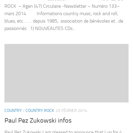
ROCK – Agen (47) Circulaire -Newsletter – Numéro 133–
mars 2014 Informations country music, rock and roll,
blues, etc…. … depuis 1985, association de bénévoles et…de
passionnés 1) NOUVEAUTES CDs...
COUNTRY
/
COUNTRY ROCK
25 FÉVRIER 2014
Paul Pez Zukowski infos
Paul Pez Zukowski I am pleased to announce that I up for 4