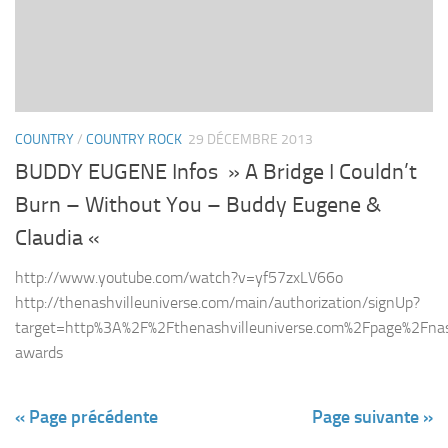
COUNTRY
/
COUNTRY ROCK
29 DÉCEMBRE 2013
BUDDY EUGENE Infos » A Bridge I Couldn’t
Burn – Without You – Buddy Eugene &
Claudia «
http://www.youtube.com/watch?v=yf57zxLV66o
http://thenashvilleuniverse.com/main/authorization/signUp?
target=http%3A%2F%2Fthenashvilleuniverse.com%2Fpage%2Fnash
awards
« Page précédente
Page suivante »