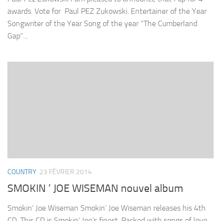
awards. Vote for Paul PEZ Zukowski. Entertainer of the Year
Songwriter of the Year Song of the year “The Cumberland
Gap”...
COUNTRY
23 FÉVRIER 2014
SMOKIN ‘ JOE WISEMAN nouvel album
Smokin’ Joe Wiseman Smokin’ Joe Wiseman releases his 4th
CD. This CD is Smokin’ Joe’s finest. Packed with songs of love