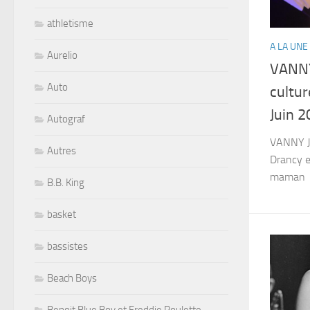
athletisme
A LA UNE
Aurelio
VANNY
Auto
cultur
Juin 
Autograf
VANNY JO
Autres
Drancy e
ma
B.B. King
basket
bassistes
Beach Boys