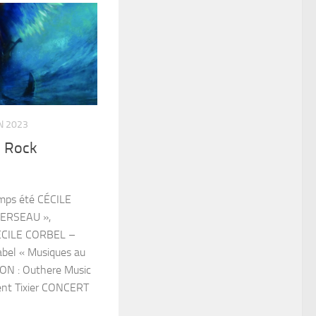
IN 2023
d Rock
emps été CÉCILE
VERSEAU »,
ÉCILE CORBEL –
Label « Musiques au
ION : Outhere Music
ent Tixier CONCERT