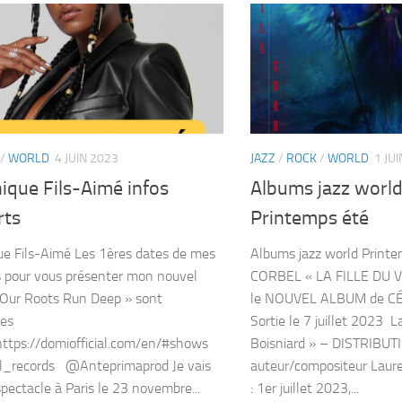
/
WORLD
4 JUIN 2023
JAZZ
/
ROCK
/
WORLD
1 JU
ique Fils-Aimé infos
Albums jazz worl
rts
Printemps été
e Fils-Aimé Les 1ères dates de mes
Albums jazz world Print
 pour vous présenter mon nouvel
CORBEL « LA FILLE DU 
Our Roots Run Deep » sont
le NOUVEL ALBUM de C
es
Sortie le 7 juillet 2023 
 https://domiofficial.com/en/#shows
Boisniard » – DISTRIBUT
_records @Anteprimaprod Je vais
auteur/compositeur Laur
spectacle à Paris le 23 novembre...
: 1er juillet 2023,...