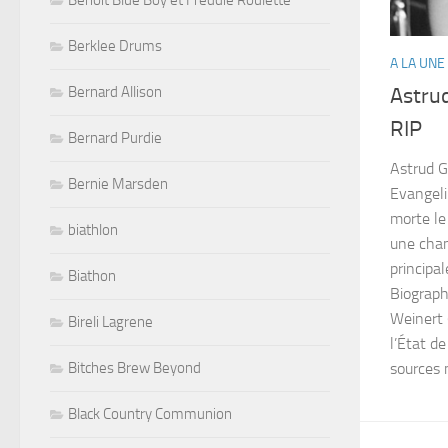
Benoit Blue Boy et Freddie Roulette
Berklee Drums
A LA UNE
Bernard Allison
Astrud
RIP
Bernard Purdie
Astrud G
Bernie Marsden
Evangeli
morte le
biathlon
une chan
principa
Biathon
Biograph
Weinert 
Bireli Lagrene
l’État d
Bitches Brew Beyond
sources 
Black Country Communion