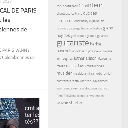
ET 2023
chanteur
rock bootleneck
CAL DE PARIS
duc des
chanteuse
coltrane
 les
lombards
erick bamy
expo music
glenn
iennes de
femme de george harrison
festival
hughes
golf drouot
groupe
guiariste
guitariste
herbie
E PARIS VANNY
hancock
janny loseth
jazz
joe louis walker
s Colombiennes de
luther allison
john coghlan
Maalouma
 ...
miles davis
malien
murali coryell
musicien
musiciens
nilaja
norbert krief
pat travers
restaurant
rock
roy haynes
salon
sandy gennaro
status quo
sunset
Paris
Taj Mahal
titanic
tony sheridan
wayne shorter