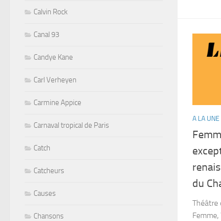
Calvin Rock
Canal 93
Candye Kane
Carl Verheyen
Carmine Appice
A LA UNE
Carnaval tropical de Paris
Femme
Catch
excep
renai
Catcheurs
du Ch
Causes
Théâtre 
Femme, V
Chansons