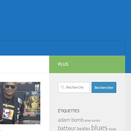
PLUS
Rechercher :
ÉTIQUETTES
adam bomb
amar sundy
blues
batteur
beatles
blues