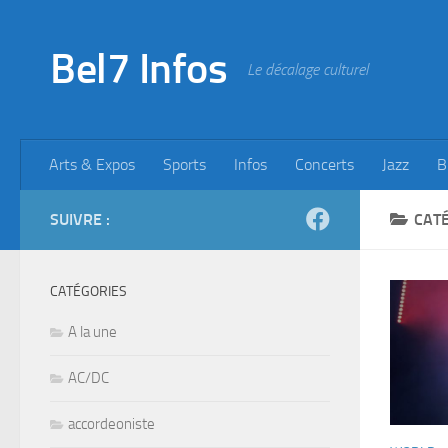
Skip to content
Bel7 Infos
Le décalage culturel
Arts & Expos
Sports
Infos
Concerts
Jazz
B
SUIVRE :
CATÉ
CATÉGORIES
A la une
AC/DC
accordeoniste