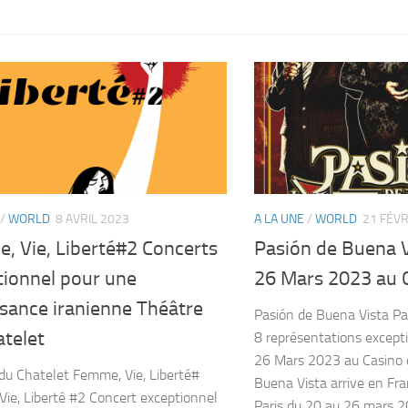
/
WORLD
8 AVRIL 2023
A LA UNE
/
WORLD
21 FÉVR
, Vie, Liberté#2 Concerts
Pasión de Buena V
tionnel pour une
26 Mars 2023 au C
ssance iranienne Théâtre
Pasión de Buena Vista Pa
atelet
8 représentations except
26 Mars 2023 au Casino d
du Chatelet Femme, Vie, Liberté#
Buena Vista arrive en Fr
ie, Liberté #2 Concert exceptionnel
Paris du 20 au 26 mars 20