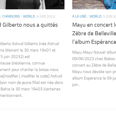
/
CHANSONS
/
WORLD
6 JUIN 2023
A LA UNE
/
WORLD
5 JUIN 
 Gilberto nous a quittés
Mayu en concert l
Zèbre de Belleville
l’album Espéranc
ilberto Astrud Gilberto (née Astrud
na Weinert le 30 mars 19401 et
Mayu Mayu Nouvel album 
 5 juin 20232) est
09/06/2023 chez Baboo 
teuse brésilienne, connue
concert au Zèbre de Bell
lement pour chanter la bossa nova.
Mayu nous dévoile son p
ie[modifier | modifier le code] Astrud
album Esperance le 09 ju
(son nom de jeune fille) est née dans
juin...
e Bahia le 30 mars 19403 (certaines
mentionnent...