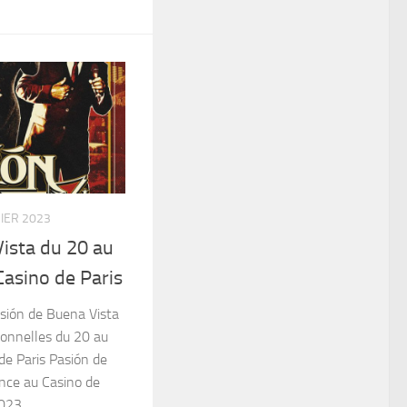
IER 2023
ista du 20 au
asino de Paris
sión de Buena Vista
ionnelles du 20 au
e Paris Pasión de
ance au Casino de
23...