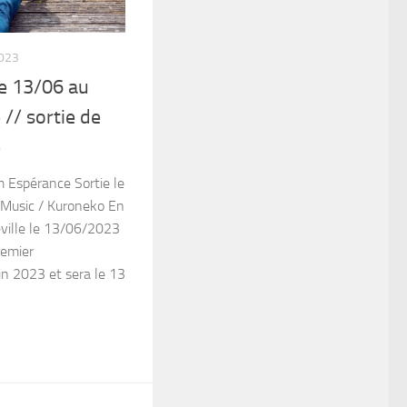
2023
e 13/06 au
 // sortie de
e
Espérance Sortie le
Music / Kuroneko En
eville le 13/06/2023
remier
in 2023 et sera le 13