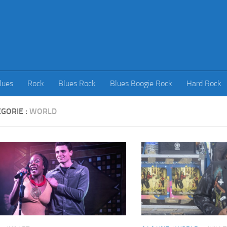
lues
Rock
Blues Rock
Blues Boogie Rock
Hard Rock
GORIE :
WORLD