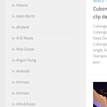
WORLD
Acteurs
Cubon
clip d
Adam Bomb
Cubongo 
afrobeat
Cubongo
Naza Dis
Al Di Meola
Cubongo
Alice Cooper
single, 
Diampove
Angus Young
pour...
Aniansah
Animaux
Animaux
Arts & Expos