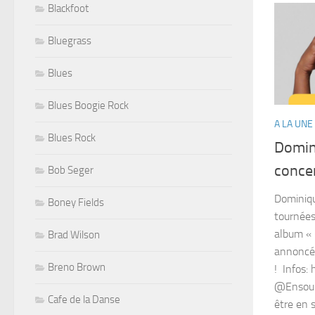
Blackfoot
Bluegrass
Blues
Blues Boogie Rock
A LA UNE
Blues Rock
Domin
conce
Bob Seger
Dominiqu
Boney Fields
tournées
album « 
Brad Wilson
annoncé
Breno Brown
! Infos:
@Ensoul
Cafe de la Danse
être en 