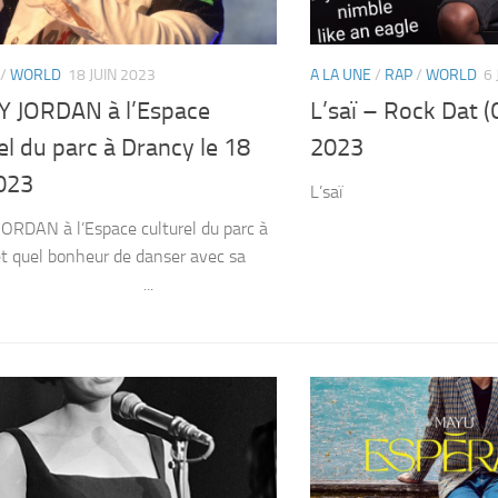
/
WORLD
18 JUIN 2023
A LA UNE
/
RAP
/
WORLD
6 
 JORDAN à l’Espace
L’saï – Rock Dat (Cl
el du parc à Drancy le 18
2023
2023
L’saï
RDAN à l’Espace culturel du parc à
t quel bonheur de danser avec sa
man ...