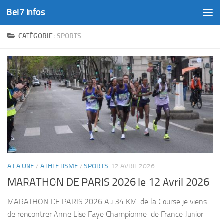
Bel7 Infos
Skip to content
CATÉGORIE :
SPORTS
A LA UNE
/
ATHLETISME
/
SPORTS
12 AVRIL 2026
MARATHON DE PARIS 2026 le 12 Avril 2026
MARATHON DE PARIS 2026 Au 34 KM de la Course je viens
de rencontrer Anne Lise Faye Championne de France Junior