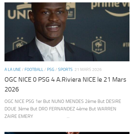
A LA UNE
/
FOOTBALL
/
PSG
/
SPORTS
21 MARS 2026
OGC NICE 0 PSG 4 A.Riviera NICE le 21 Mars
2026
OGC NICE PSG 1er But NUNO MENDES 2ème But DESIRE
DOUE 3ème But DRO FERNANDEZ 4ème But WARREN
ZAIRE EMERY ...