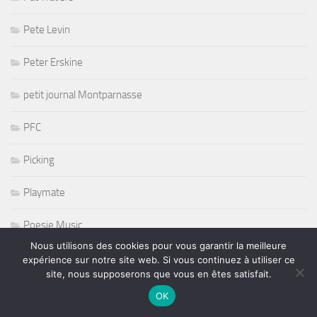
Pete Levin
Peter Erskine
petit journal Montparnasse
PFC
Picking
Playmate
Poesie Music
Nous utilisons des cookies pour vous garantir la meilleure
Pop
expérience sur notre site web. Si vous continuez à utiliser ce
site, nous supposerons que vous en êtes satisfait.
Prince
OK