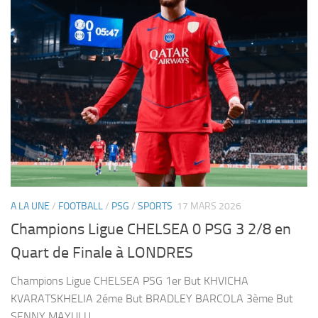
A LA UNE
/
FOOTBALL
/
PSG
/
SPORTS
17 MARS 2026
Champions Ligue CHELSEA 0 PSG 3 2/8 en
Quart de Finale à LONDRES
Champions Ligue CHELSEA PSG 1er But KHVICHA
KVARATSKHELIA 2éme But BRADLEY BARCOLA 3ème But
SENNY MAYULU ...