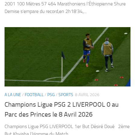
2001 100 Mètres 57 464 Marathoniens l’Éthiopienne Shure
Demise s’empare du record,en 2h18’34,...
A LA UNE
/
FOOTBALL
/
PSG
/
SPORTS
8 AVRIL 2026
Champions Ligue PSG 2 LIVERPOOL 0 au
Parc des Princes le 8 Avril 2026
Champions Ligue PSG LIVERPOOL 1er But Désiré Doué 2ème
But Khvisha l’Homme du Match ...