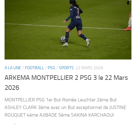
A LA UNE
/
FOOTBALL
/
PSG
/
SPORTS
22 MARS 2026
ARKEMA MONTPELLIER 2 PSG 3 le 22 Mars
2026
MONTPELLIER PSG 1er But Romée Leuchter 2ème But
ASHLEY CLARK 3ème avec un But exceptionnel de JUSTINE
ROUQUET 4ème AJIBADE 5ème SAKINA KARCHAOUI
...