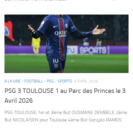
A LA UNE
/
FOOTBALL
/
PSG
/
SPORTS
3 AVRIL 2026
PSG 3 TOULOUSE 1 au Parc des Princes le 3
Avril 2026
PSG TOULOUSE 1er et 3ème But OUSMANE DEMBELE 2ème
But NICOLAISEN pour Toulouse 4ème But Gonçalo RAMOS