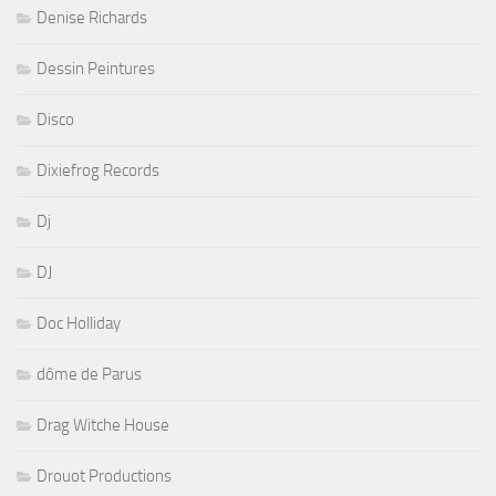
Denise Richards
Dessin Peintures
Disco
Dixiefrog Records
Dj
DJ
Doc Holliday
dôme de Parus
Drag Witche House
Drouot Productions