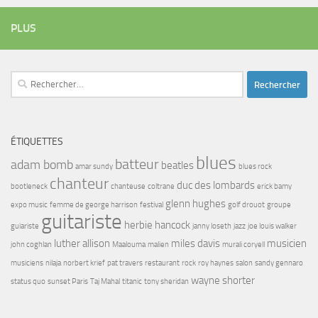
PLUS
Rechercher :
ÉTIQUETTES
blues
batteur
adam bomb
beatles
amar sundy
blues rock
chanteur
duc des lombards
bootleneck
chanteuse
coltrane
erick bamy
glenn hughes
expo music
femme de george harrison
festival
golf drouot
groupe
guitariste
herbie hancock
guiariste
janny loseth
jazz
joe louis walker
luther allison
miles davis
musicien
john coghlan
Maalouma
malien
murali coryell
musiciens
nilaja
norbert krief
pat travers
restaurant
rock
roy haynes
salon
sandy gennaro
wayne shorter
status quo
sunset Paris
Taj Mahal
titanic
tony sheridan