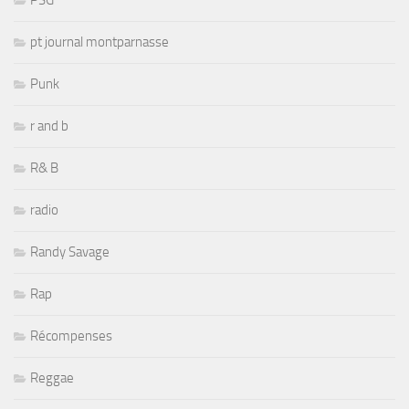
PSG
pt journal montparnasse
Punk
r and b
R& B
radio
Randy Savage
Rap
Récompenses
Reggae