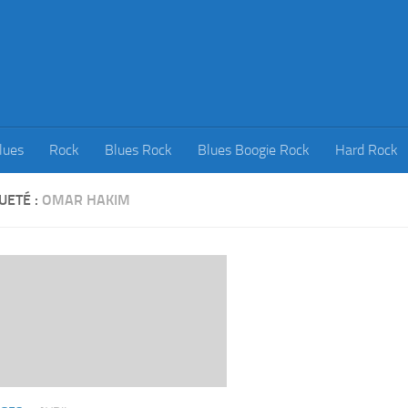
lues
Rock
Blues Rock
Blues Boogie Rock
Hard Rock
UETÉ :
OMAR HAKIM