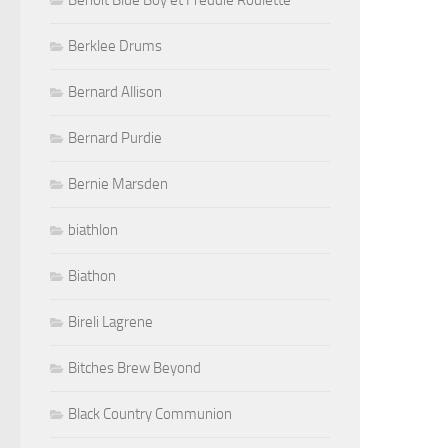
Benoit Blue Boy et Freddie Roulette
Berklee Drums
Bernard Allison
Bernard Purdie
Bernie Marsden
biathlon
Biathon
Bireli Lagrene
Bitches Brew Beyond
Black Country Communion