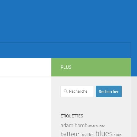
PLUS
Rechercher :
ÉTIQUETTES
adam bomb
amar sundy
blues
batteur
beatles
blues