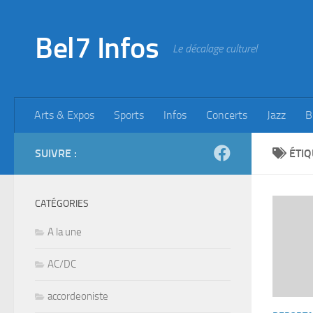
Skip to content
Bel7 Infos
Le décalage culturel
Arts & Expos
Sports
Infos
Concerts
Jazz
B
SUIVRE :
ÉTIQ
CATÉGORIES
A la une
AC/DC
accordeoniste