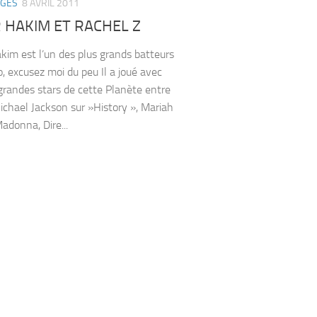
AGES
8 AVRIL 2011
 HAKIM ET RACHEL Z
im est l’un des plus grands batteurs
o, excusez moi du peu Il a joué avec
 grandes stars de cette Planète entre
ichael Jackson sur »History », Mariah
adonna, Dire...