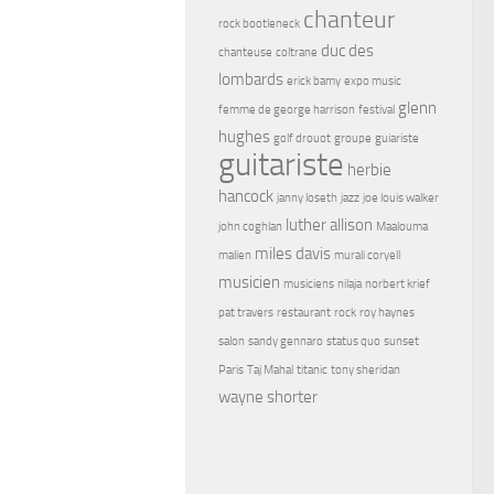
chanteur
rock bootleneck
duc des
chanteuse
coltrane
lombards
erick bamy
expo music
glenn
femme de george harrison
festival
hughes
golf drouot
groupe
guiariste
guitariste
herbie
hancock
janny loseth
jazz
joe louis walker
luther allison
john coghlan
Maalouma
miles davis
malien
murali coryell
musicien
musiciens
nilaja
norbert krief
pat travers
restaurant
rock
roy haynes
salon
sandy gennaro
status quo
sunset
Paris
Taj Mahal
titanic
tony sheridan
wayne shorter