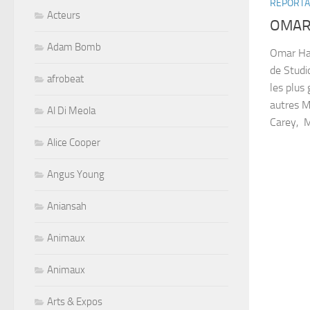
REPORT
Acteurs
OMAR
Adam Bomb
Omar Hak
de Studi
afrobeat
les plus
autres M
Al Di Meola
Carey, M
Alice Cooper
Angus Young
Aniansah
Animaux
Animaux
Arts & Expos