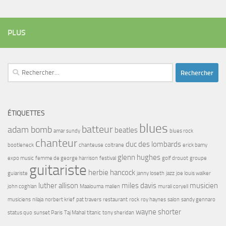
PLUS
Rechercher :
ÉTIQUETTES
blues
batteur
adam bomb
beatles
amar sundy
blues rock
chanteur
duc des lombards
bootleneck
chanteuse
coltrane
erick bamy
glenn hughes
expo music
femme de george harrison
festival
golf drouot
groupe
guitariste
herbie hancock
guiariste
janny loseth
jazz
joe louis walker
luther allison
miles davis
musicien
john coghlan
Maalouma
malien
murali coryell
musiciens
nilaja
norbert krief
pat travers
restaurant
rock
roy haynes
salon
sandy gennaro
wayne shorter
status quo
sunset Paris
Taj Mahal
titanic
tony sheridan