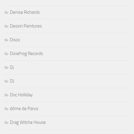
Denise Richards
Dessin Peintures
Disco
Dixiefrog Records
Dj
DJ
Doc Holliday
dôme de Parus
Drag Witche House