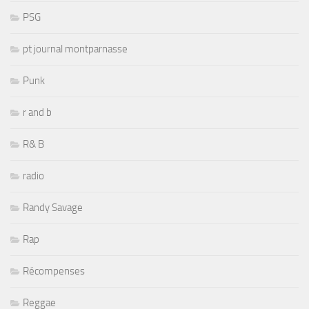
PSG
pt journal montparnasse
Punk
r and b
R& B
radio
Randy Savage
Rap
Récompenses
Reggae