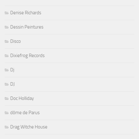
Denise Richards
Dessin Peintures
Disco
Dixiefrog Records
Dj
DJ
Doc Holliday
dôme de Parus
Drag Witche House