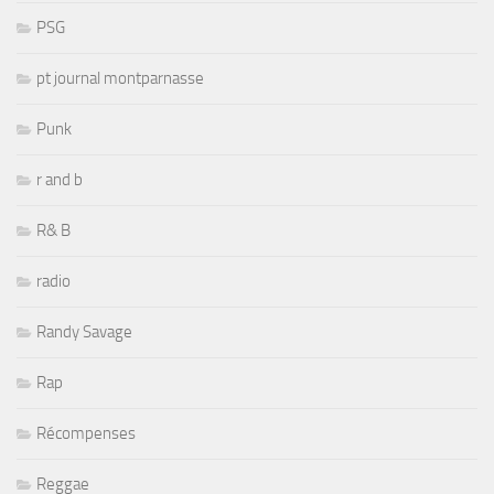
PSG
pt journal montparnasse
Punk
r and b
R& B
radio
Randy Savage
Rap
Récompenses
Reggae