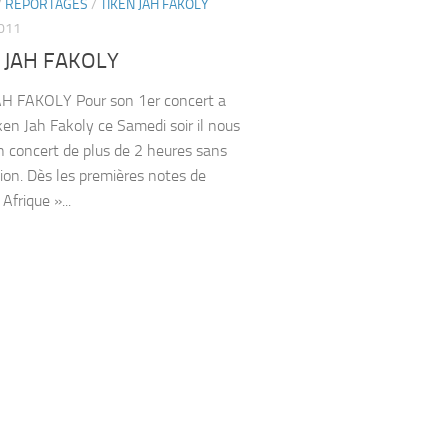
/
REPORTAGES
/
TIKEN JAH FAKOLY
2011
 JAH FAKOLY
AH FAKOLY Pour son 1er concert a
ken Jah Fakoly ce Samedi soir il nous
 concert de plus de 2 heures sans
tion. Dès les premières notes de
Afrique »...