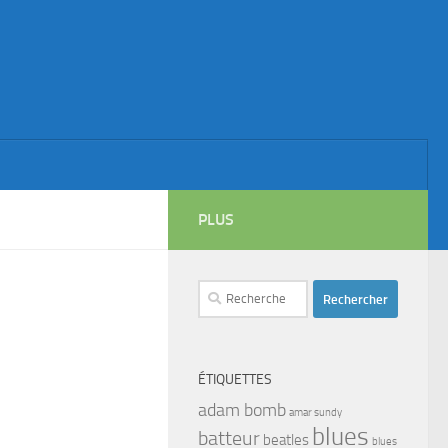
PLUS
Rechercher :
ÉTIQUETTES
adam bomb
amar sundy
blues
batteur
beatles
blues