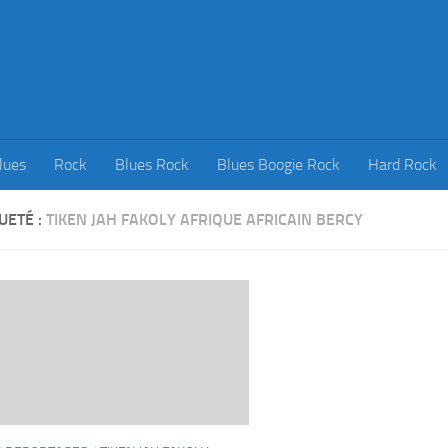
lues
Rock
Blues Rock
Blues Boogie Rock
Hard Rock
UETÉ :
TIKEN JAH FAKOLY AFRIQUE AFRICAIN BERCY