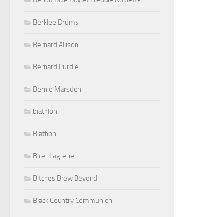
Benoit Blue Boy et Freddie Roulette
Berklee Drums
Bernard Allison
Bernard Purdie
Bernie Marsden
biathlon
Biathon
Bireli Lagrene
Bitches Brew Beyond
Black Country Communion