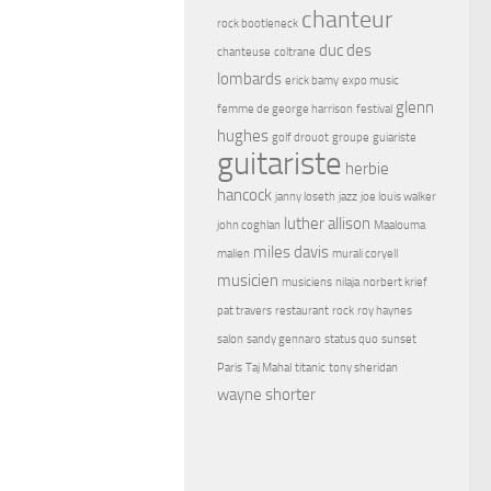
chanteur
rock bootleneck
duc des
chanteuse
coltrane
lombards
erick bamy
expo music
glenn
femme de george harrison
festival
hughes
golf drouot
groupe
guiariste
guitariste
herbie
hancock
janny loseth
jazz
joe louis walker
luther allison
john coghlan
Maalouma
miles davis
malien
murali coryell
musicien
musiciens
nilaja
norbert krief
pat travers
restaurant
rock
roy haynes
salon
sandy gennaro
status quo
sunset
Paris
Taj Mahal
titanic
tony sheridan
wayne shorter