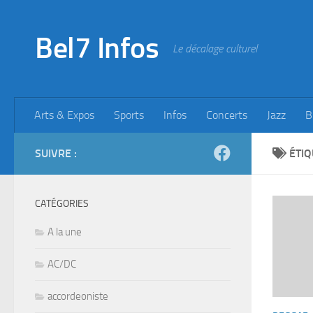
Skip to content
Bel7 Infos
Le décalage culturel
Arts & Expos
Sports
Infos
Concerts
Jazz
B
SUIVRE :
ÉTIQ
CATÉGORIES
A la une
AC/DC
accordeoniste