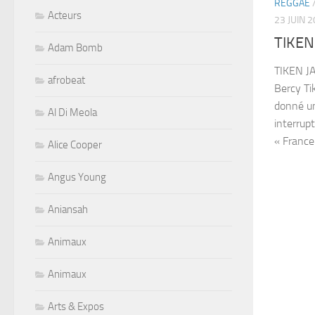
REGGAE
Acteurs
23 JUIN 
TIKEN
Adam Bomb
TIKEN J
afrobeat
Bercy Ti
donné un
Al Di Meola
interrup
« France 
Alice Cooper
Angus Young
Aniansah
Animaux
Animaux
Arts & Expos