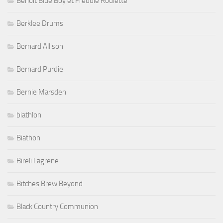
Benoit Blue Boy et Freddie Roulette
Berklee Drums
Bernard Allison
Bernard Purdie
Bernie Marsden
biathlon
Biathon
Bireli Lagrene
Bitches Brew Beyond
Black Country Communion