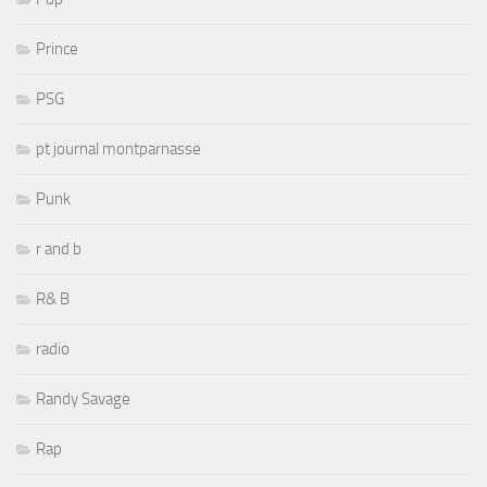
Prince
PSG
pt journal montparnasse
Punk
r and b
R& B
radio
Randy Savage
Rap