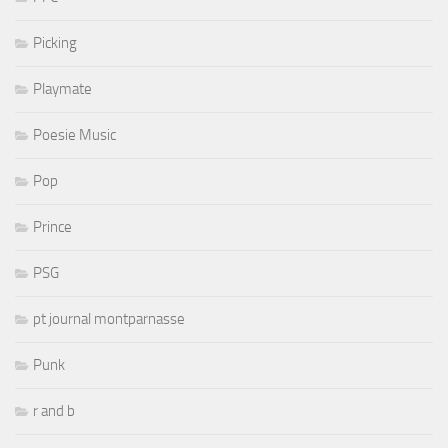
Picking
Playmate
Poesie Music
Pop
Prince
PSG
pt journal montparnasse
Punk
r and b