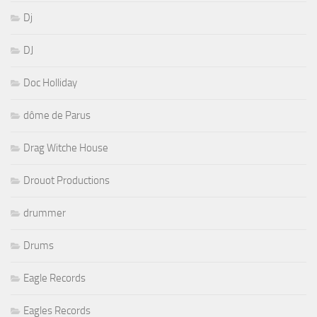
Dj
DJ
Doc Holliday
dôme de Parus
Drag Witche House
Drouot Productions
drummer
Drums
Eagle Records
Eagles Records