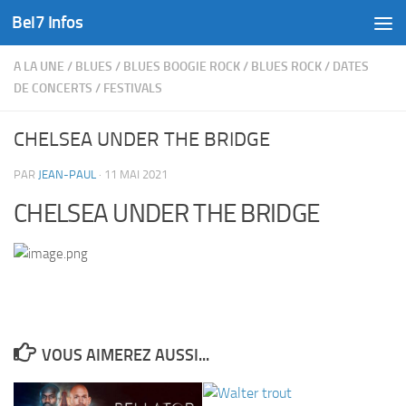
Bel7 Infos
Skip to content
A LA UNE
/
BLUES
/
BLUES BOOGIE ROCK
/
BLUES ROCK
/
DATES
DE CONCERTS
/
FESTIVALS
CHELSEA UNDER THE BRIDGE
PAR
JEAN-PAUL
·
11 MAI 2021
CHELSEA UNDER THE BRIDGE
VOUS AIMEREZ AUSSI...