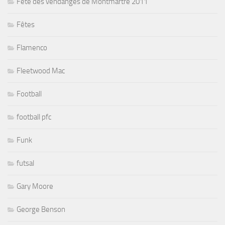
Fête des vendanges de Montmartre 2011
Fêtes
Flamenco
Fleetwood Mac
Football
football pfc
Funk
futsal
Gary Moore
George Benson