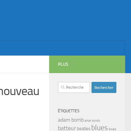
PLUS
Rechercher :
nouveau
ÉTIQUETTES
adam bomb
amar sundy
blues
batteur
beatles
blues