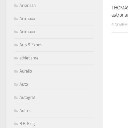
Aniansah
THOMAS
astrona
Animaux
9 NOVEM
Animaux
Arts & Expos
athletisme
Aurelio
Auto
Autograf
Autres
B.B. King