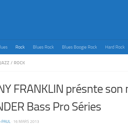
lues
Rock
Blues Rock
Blues Boogie Rock
Hard Rock
JAZZ
/
ROCK
NY FRANKLIN présnte son 
DER Bass Pro Séries
-PAUL
·
16 MARS 2013