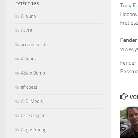
CATÉGORIES
Tony Fr
I loooo
A la une
Fretles
AC/DC
Fender
accordeoniste
www.yo
Acteurs
Fender 
Bassman
Adam Bomb
afrobeat
VOU
Al Di Meola
Alice Cooper
Angus Young