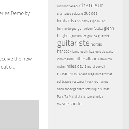
chanteur
rock bootleneck
Series Demo by
duc des
chanteuse
coltrane
lombards
erick bamy
expo music
glenn
femme de george harrison
festival
hughes
golf drouot
groupe
guiariste
guitariste
herbie
hancock
janny loseth
jazz
joe louis walker
 receive the new
luther allison
john coghlan
Maalouma
 out o…
miles davis
malien
murali coryell
musicien
musiciens
nilaja
norbert krief
pat travers
restaurant
rock
roy haynes
salon
sandy gennaro
status quo
sunset
Paris
Taj Mahal
titanic
tony sheridan
wayne shorter