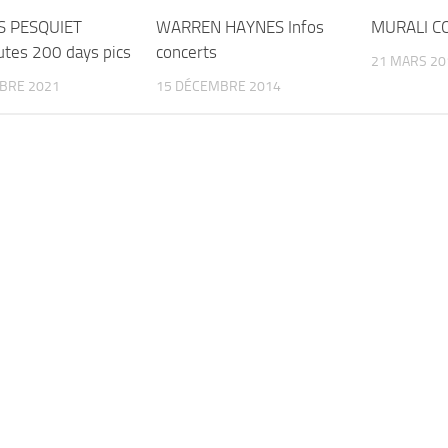
 PESQUIET
WARREN HAYNES Infos
MURALI CO
utes 200 days pics
concerts
21 MARS 20
BRE 2021
15 DÉCEMBRE 2014