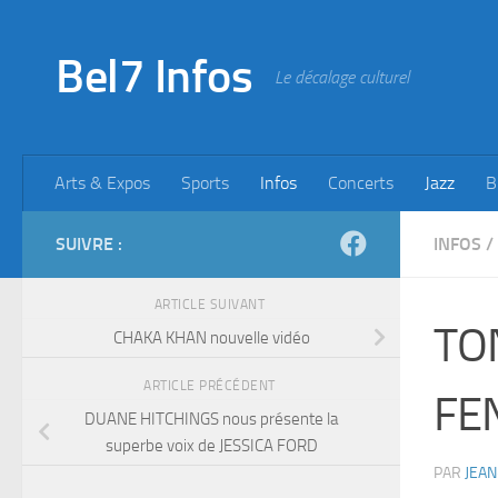
Skip to content
Bel7 Infos
Le décalage culturel
Arts & Expos
Sports
Infos
Concerts
Jazz
B
SUIVRE :
INFOS
/
ARTICLE SUIVANT
TO
CHAKA KHAN nouvelle vidéo
ARTICLE PRÉCÉDENT
FEN
DUANE HITCHINGS nous présente la
superbe voix de JESSICA FORD
PAR
JEAN