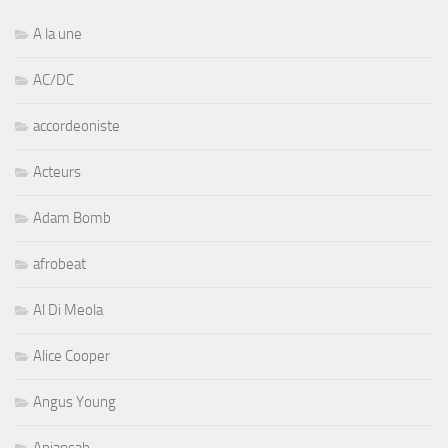
A la une
AC/DC
accordeoniste
Acteurs
Adam Bomb
afrobeat
Al Di Meola
Alice Cooper
Angus Young