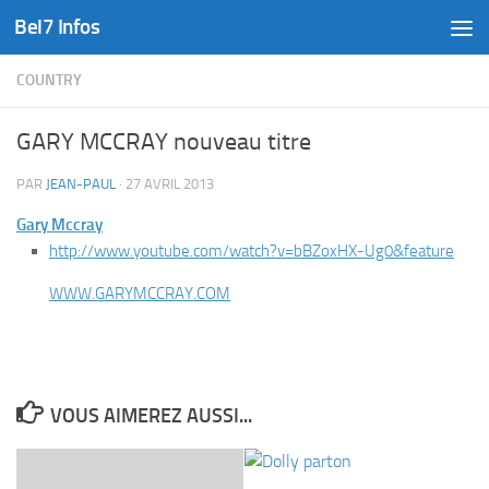
Bel7 Infos
Skip to content
COUNTRY
GARY MCCRAY nouveau titre
PAR
JEAN-PAUL
·
27 AVRIL 2013
Gary Mccray
http://www.youtube.com/watch?v=bBZoxHX-Ug0&feature
WWW.GARYMCCRAY.COM
VOUS AIMEREZ AUSSI...