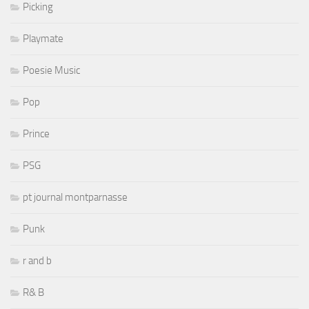
Picking
Playmate
Poesie Music
Pop
Prince
PSG
pt journal montparnasse
Punk
r and b
R& B